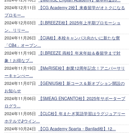
2024年12月11日
【CG Academy 2校】来春留学がオトクになる
プロモー...
2024年12月03日
【I.BREEZE校】2025年上半期プロモーショ
ン、リリー...
2024年11月26日
【CIA校】本校キャンパス向かいに新たな寮
「CB4」オープン...
2024年11月19日
【I.BREEZE 両校】年末年始＆春留学まで対
象！お得なプ...
2024年11月19日
【MeRISE校】創業12周年記念！アニバーサリ
ーキャンぺー...
2024年11月07日
【GENIUS校】新コース＆新オプション開設の
お知らせ
2024年11月06日
【SMEAG ENCANTO校】2025年サポータープ
ログラ...
2024年11月05日
【CLC校】年またぎ英語学習はラグジュアリー
ホテルで♪ウイン...
2024年10月24日
【CG Academy Sparta・Banilad校】12...