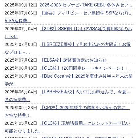
2025年09月12日
2025-2026 セブナビ×TAKE CEBU 冬休みセブ...
2025年07月06日
【重要】フィリピン・セブ島留学 SSPならびに
VISA延長費...
2025年07月04日
【3D校】SSP費用およびVISA延長費用改定のお
しらせ
2025年07月03日
【I.BREEZE両校】7月お申込みの方限定！お得
なプロモ－...
2025年07月02日
【ELSA校】諸経費改定のお知らせ
2025年06月18日
【GLC校】120円固定レートキャンペーン！！
2025年06月10日
【Blue Ocean校】2025年夏休み後半～年末の留
学が...
2025年06月04日
【I.BREEZE両校】6月中にお申込みで、今夏～
冬の留学費...
2025年05月28日
【CPI校】2025年後半の留学をお考えの方に、
お特な特典！
2025年05月02日
【GLC校】現地諸費用、クレジットカード払い
可能となりました...