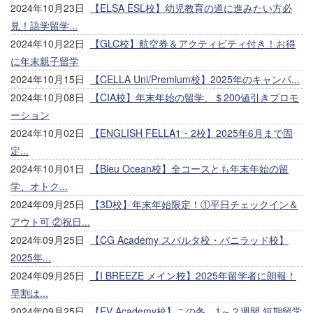
2024年10月23日
【ELSA ESL校】幼児教育の道に進みたい方必
見！語学留学...
2024年10月22日
【GLC校】航空券＆アクティビティ付き！お得
に年末親子留学
2024年10月15日
【CELLA Uni/Premium校】2025年のキャンパ...
2024年10月08日
【CIA校】年末年始の留学、＄200値引きプロモ
ーション
2024年10月02日
【ENGLISH FELLA1・2校】2025年6月まで固
定...
2024年10月01日
【Bleu Ocean校】全コースとも年末年始の留
学、オトク...
2024年09月25日
【3D校】年末年始限定！①平日チェックイン＆
アウト可 ②祝日...
2024年09月25日
【CG Academy スパルタ校・バニラッド校】
2025年...
2024年09月25日
【I BREEZE メイン校】2025年留学者に朗報！
早割は...
2024年09月25日
【EV Academy校】この冬、1～２週間 短期留学