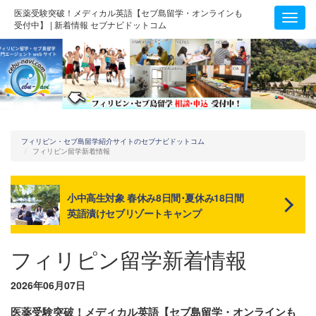
医薬受験突破！メディカル英語【セブ島留学・オンラインも
Toggl
受付中】 | 新着情報 セブナビドットコム
navig
フィリピン・セブ島留学紹介サイトのセブナビドットコム
フィリピン留学新着情報
小中高生対象 春休み8日間･夏休み18日間
英語漬けセブリゾートキャンプ
フィリピン留学新着情報
2026年06月07日
医薬受験突破！メディカル英語【セブ島留学・オンラインも