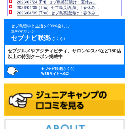
2026/07/24 (Fri) セブ島英語漬け！夏休み...
2026/04/09 (Thu) セブ島英語漬け！春休み...
2026/04/09 (Thu) セブ島英語漬け！春休み...
セブ島留学と生活を200%楽しむ
無料マガジン
セブナビ咲楽
(さくら)
セブグルメやアクティビティ、サロンやスパなど150店
以上の特別クーポン掲載中
セブナビ咲楽(さくら)
WEBサイトへGO!