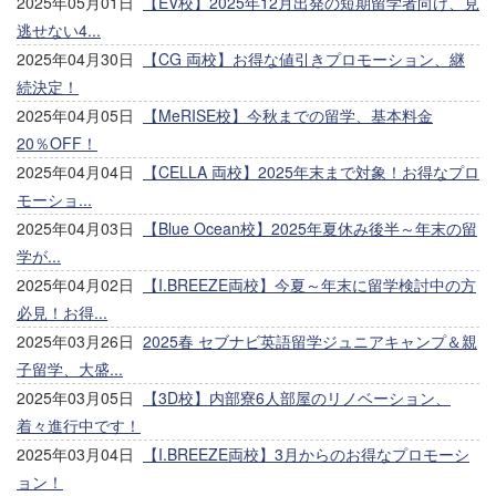
2025年05月01日
【EV校】2025年12月出発の短期留学者向け、見
逃せない4...
2025年04月30日
【CG 両校】お得な値引きプロモーション、継
続決定！
2025年04月05日
【MeRISE校】今秋までの留学、基本料金
20％OFF！
2025年04月04日
【CELLA 両校】2025年末まで対象！お得なプロ
モーショ...
2025年04月03日
【Blue Ocean校】2025年夏休み後半～年末の留
学が...
2025年04月02日
【I.BREEZE両校】今夏～年末に留学検討中の方
必見！お得...
2025年03月26日
2025春 セブナビ英語留学ジュニアキャンプ＆親
子留学、大盛...
2025年03月05日
【3D校】内部寮6人部屋のリノベーション、
着々進行中です！
2025年03月04日
【I.BREEZE両校】3月からのお得なプロモーシ
ョン！