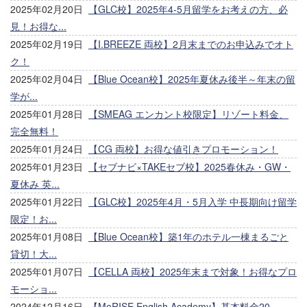
2025年02月20日
【GLC校】2025年4-5月留学をお考えの方、必
見！お得な...
2025年02月19日
【I.BREEZE 両校】2月末までのお申込みでオト
ク！
2025年02月04日
【Blue Ocean校】2025年夏休み後半～年末の留
学が...
2025年01月28日
【SMEAG エンカント校限定】リゾート料金、
完全無料！
2025年01月24日
【CG 両校】お得な値引きプロモーション！
2025年01月23日
【セブナビ×TAKEセブ校】2025春休み・GW・
夏休み 英...
2025年01月22日
【GLC校】2025年4月・5月入学 中長期向け留学
限定！お...
2025年01月08日
【Blue Ocean校】築1年のホテル一棟まるごと
貸切！大...
2025年01月07日
【CELLA 両校】2025年末まで対象！お得なプロ
モーショ...
2024年12月16日
【MeRISE English Academy】基本料金20...