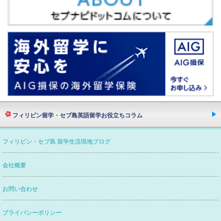
フィリピン留学・セブ島英語留学お役立ちコラム
欧米ネイティブスピーカーたちが語るフィリピン・
フィリピン・セブ島 留学生活現地ブログ
セブ島留学英語の質とフィリピン人講師の本当
留学エージェントってどんな会社？
会社概要
セブナビがおすすめなわけ
セブナビがつぶやく
お問い合わせ
賢い留学エージェントの選び方
プライバシーポリシー
フィリピン・セブ島英語留学
渡航から帰国まで