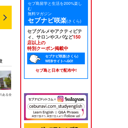
セブ島留学と生活を200%楽し
む
無料マガジン
セブナビ咲楽
(さくら)
セブグルメやアクティビテ
ィ、サロンやスパなど
150
店以上の
特別クーポン掲載中
セブナビ咲楽(さくら)
校
WEBサイトへGO!
セブ島と日本で配布中!
感のある全