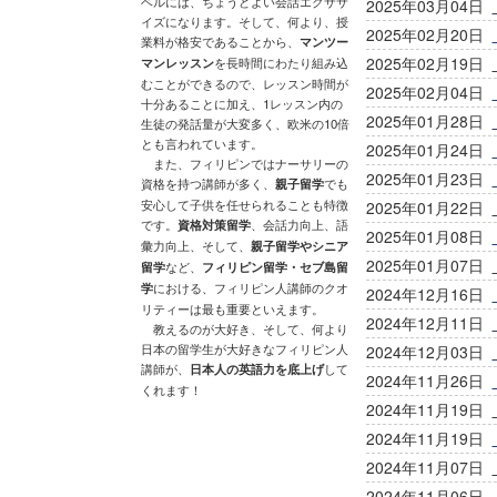
ベルには、ちょうどよい会話エクササ
2025年03月04日
イズになります。そして、何より、授
2025年02月20日
業料が格安であることから、
マンツー
2025年02月19日
マンレッスン
を長時間にわたり組み込
むことができるので、レッスン時間が
2025年02月04日
十分あることに加え、1レッスン内の
2025年01月28日
生徒の発話量が大変多く、欧米の10倍
とも言われています。
2025年01月24日
また、フィリピンではナーサリーの
2025年01月23日
資格を持つ講師が多く、
親子留学
でも
安心して子供を任せられることも特徴
2025年01月22日
です。
資格対策留学
、会話力向上、語
2025年01月08日
彙力向上、そして、
親子留学やシニア
2025年01月07日
留学
など、
フィリピン留学・セブ島留
学
における、フィリピン人講師のクオ
2024年12月16日
リティーは最も重要といえます。
2024年12月11日
教えるのが大好き、そして、何より
日本の留学生が大好きなフィリピン人
2024年12月03日
講師が、
日本人の英語力を底上げ
して
2024年11月26日
くれます！
2024年11月19日
2024年11月19日
2024年11月07日
2024年11月06日