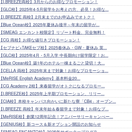
【I.BREEZE両校】3月からのお得なプロモーション！
【GLC校】2025年4-5月留学をお考えの方、必見！お得な...
【I.BREEZE 両校】2月末までのお申込みでオトク！
【Blue Ocean校】2025年夏休み後半～年末の留学が...
【SMEAG エンカント校限定】リゾート料金、完全無料！
【CG 両校】お得な値引きプロモーション！
【セブナビ×TAKEセブ校】2025春休み・GW・夏休み 英...
【GLC校】2025年4月・5月入学 中長期向け留学限定！お...
【Blue Ocean校】築1年のホテル一棟まるごと貸切！大...
【CELLA 両校】2025年末まで対象！お得なプロモーショ...
【MeRISE English Academy】基本料金20...
【CG Academy 2校】来春留学がオトクになるプロモー...
【I.BREEZE校】2025年上半期プロモーション、リリー...
【CIA校】本校キャンパス向かいに新たな寮「CB4」オープン...
【I.BREEZE 両校】年末年始＆春留学まで対象！お得なプ...
【MeRISE校】創業12周年記念！アニバーサリーキャンぺー...
【GENIUS校】新コース＆新オプション開設のお知らせ
【SMEAG ENCANTO校】2025年サポータープログラ...