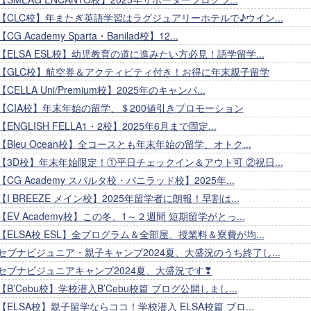
【CLC校】年またぎ英語学習はラグジュアリーホテルで♪ウイン...
【CG Academy Sparta・Banilad校】12...
【ELSA ESL校】幼児教育の道に進みたい方必見！語学留学...
【GLC校】航空券＆アクティビティ付き！お得に年末親子留学
【CELLA Uni/Premium校】2025年のキャンパ...
【CIA校】年末年始の留学、＄200値引きプロモーション
【ENGLISH FELLA1・2校】2025年6月まで固定...
【Bleu Ocean校】全コースとも年末年始の留学、オトク...
【3D校】年末年始限定！①平日チェックイン＆アウト可 ②祝日...
【CG Academy スパルタ校・バニラッド校】2025年...
【I BREEZE メイン校】2025年留学者に朗報！早割は...
【EV Academy校】この冬、1～２週間 短期留学がとっ...
【ELSA校 ESL】全プログラム＆全部屋、授業料＆寮費が均...
セブナビジュニア・親子キャンプ2024夏、大盛況のうち終了し...
セブナビジュニアキャンプ2024夏、大盛況です❣
【B’Cebu校】学校潜入B’Cebu校篇 ブログ公開しまし...
【ELSA校】親子留学ならココ！学校潜入 ELSA校篇 ブロ...