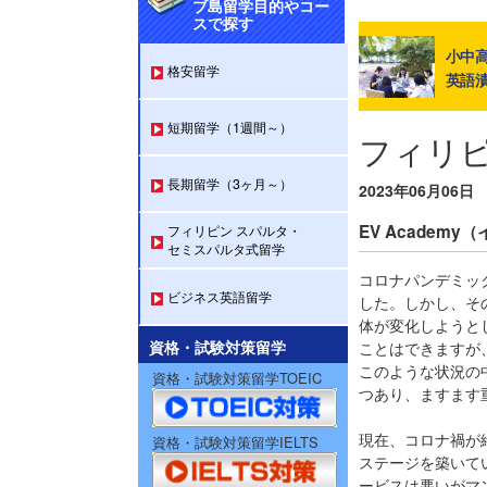
ブ島留学目的やコー
スで探す
小中高
格安留学
英語
短期留学（1週間～）
フィリ
長期留学（3ヶ月～）
2023年06月06日
EV Acade
フィリピン スパルタ・
セミスパルタ式留学
コロナパンデミッ
ビジネス英語留学
した。しかし、そ
体が変化しようと
資格・試験対策留学
ことはできますが
このような状況の
資格・試験対策留学TOEIC
つあり、ますます
現在、コロナ禍が
資格・試験対策留学IELTS
ステージを築いて
ービスは悪いがマ