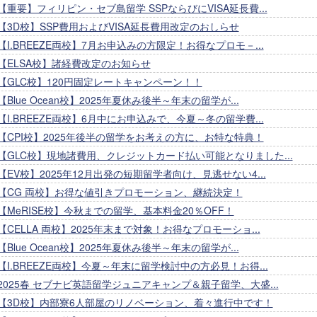
【重要】フィリピン・セブ島留学 SSPならびにVISA延長費...
【3D校】SSP費用およびVISA延長費用改定のおしらせ
【I.BREEZE両校】7月お申込みの方限定！お得なプロモ－...
【ELSA校】諸経費改定のお知らせ
【GLC校】120円固定レートキャンペーン！！
【Blue Ocean校】2025年夏休み後半～年末の留学が...
【I.BREEZE両校】6月中にお申込みで、今夏～冬の留学費...
【CPI校】2025年後半の留学をお考えの方に、お特な特典！
【GLC校】現地諸費用、クレジットカード払い可能となりました...
【EV校】2025年12月出発の短期留学者向け、見逃せない4...
【CG 両校】お得な値引きプロモーション、継続決定！
【MeRISE校】今秋までの留学、基本料金20％OFF！
【CELLA 両校】2025年末まで対象！お得なプロモーショ...
【Blue Ocean校】2025年夏休み後半～年末の留学が...
【I.BREEZE両校】今夏～年末に留学検討中の方必見！お得...
2025春 セブナビ英語留学ジュニアキャンプ＆親子留学、大盛...
【3D校】内部寮6人部屋のリノベーション、着々進行中です！