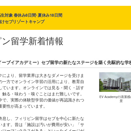
生対象 春休み8日間･夏休み18日間
漬けセブリゾートキャンプ
ピン留学新着情報
my（イーブイアカデミー）セブ留学の新たなステージを築く先駆的な学
クにより、留学業界は大きなダメージを受けま
の一方でオンライン学習の活用により、教育自
しています。オンラインでは見る・聞く・話す
、触る・味わう・嗅ぐことはまだ難しいです。
EV Academyの清潔
中で、実際の体験型学習の価値が再認識されつ
景
重要性が高まっています。
終息し、フィリピン留学はセブを中心に新たな
います。昔は「施設は汚いが費用が安い」「サ
ンツーマンクラスがある」といったイメージが