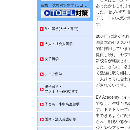
資格・試験対策留学TOEFL
あったかもしれま
した。セブのESL業
デミー）の人気の
す。
学生留学(大学・専門)
2004年に設立され
国資本のセミスパ
大人・社会人留学
的に採用していま
提供し続け、セブ
女子留学
新校舎が建設され
した。さらに、各
て勉強に取り組む
シニア留学
一人ひとりに合わ
がされています。
親子留学・
ファミリー(家族)留学
EV Academ
でなく、生徒たち
子ども・小中高生留学
す。ドミトリーで
中できるように配
団体・法人英語研修
られ、明るい窓か
ジムやシアター、