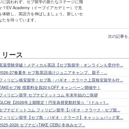
ジに囚われず、セブ留学の新たなステージに飛
？EV Academy（イーブイアカデミー）で充
を体験し、英語力を伸ばしましょう。新しいセ
なたを待っています。
次の記事を
リリース
医薬受験突破！メディカル英語【セブ島留学・オンラインも受付中...
2026-27春夏冬 セブ島英語漬けジュニアキャンプ、親子・...
フィリピン格安留学！セブ島・バギオ・クラーク上質格安留学を叶...
TAKEセブ校 授業料全員20％OFF キャンペーン開催中！
フィリピン留学 セブナビドットコム 年末年始のご挨拶
GLC校【2026年上期限定！円安為替変動対策☆「1ドル＝1...
セブナビドットコム フィリピン留学【バギオ・クラーク・セブ留...
フィリピン留学【セブ島・バギオ・クラーク】キャッシュバック実...
2025-2026 セブナビ×TAKE CEBU 冬休みセブ...