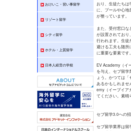
おり、生徒たちは
おけいこ・習い事留学
に、プールや心地
が整っています。
リゾート留学
また、受付窓口な
が設置されており
シティ留学
行われます。生徒
避ける工夫も随所
ホテル・上質留学
に重要な要素です
EV Academ
日本人経営の学校
を与え、セブ留学
ょう。かつては「セ
あるかもしれません
emy（イーブイ
てください。素晴
セブ留学3.0への
セブ留学業界は留