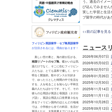
う。過去のイメー
び込んでみませんか
実した学習と生活
ブ留学の時代があ
<<前の記事を見る
フィリピン英語留学・セブ島英語留学
ニュース
が注目されるには、理由があります！
2026年06月07日
美しい空の青と、海の碧が広がる、
南国リゾートのセブ島
。暖かいのは気
2026年05月02日
温だけでなく、そこに住むフィリピン
2026年02月07日
人たちは、とても温和で優しく、かつ
明るく開放的。歌やダンスが大好き
2026年01月26日
で、ゆったりとした時間の中で生活を
2025年12月30日
する、人を叱ることを知らない平和主
2025年11月14日
義の人たちばかりです。そして、その
彼らの公用語が英語と母国語（タガロ
2025年11月11日
グ語）。英語公用語人口世界第３位を
2025年10月28日
誇るフィリピン国内のほとんどの地域
では、小学校から全ての科目、生活が
2025年09月12日
英語となり、大学卒業までにはネイテ