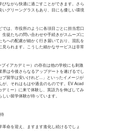
学びながら快適に過ごすことができます。さら
良いグリーングラスもあり、目にも優しい環境
どでは、市役所のように各項目ごとに担当窓口
、生徒たちの問い合わせや手続きがスムーズに
たちへの配慮が細かく行き届いており、混乱を
に見られます。こうした細かなサービスは非常
。
y（イーブイアカデミー）の存在は他の学校にも刺激
業界は今後さらなるアップデートを遂げるでし
ブ留学は安いけれど...」といったイメージが
が、それはもはや過去のものです。EV Acad
アカデミー）に来て体験し、英語力を伸ばしてみ
らしい留学体験が待っています。
招待
学革命を迎え、ますます進化し続けるでしょ