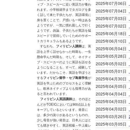
2025年07月06日
ィブ・スピーカーに近い英語力が養わ
れます。小学校就学までタガログを多
2025年07月04日
く話して来た子供たちが、英語環境に
2025年07月03日
身を置くことで、戸惑いも一時はある
ようですが、一気に慣れ親しんで行く
2025年07月02日
ようです。勿論、子供たちが英語を猛
2025年06月18日
スピードで習得していくためのサポー
2025年06月10日
トカリキュラムもあるようです。
すなわち、
フィリピン人講師
は、英
2025年06月04日
語を上手く話せなかった時期も、一生
2025年05月28日
懸命学んだ時期も、そして、ネイティ
ブ・スピーカーのように英語を話せる
2025年05月02日
ようになることも、すべて、経験して
2025年05月01日
います。だからこそ、英語を学ぼうと
する
フィリピン留学・セブ島留学生
が
2025年04月30日
英語を学ぶためのプロセスをよく理解
2025年04月05日
し、欧米ネイティブよりも指導力があ
2025年04月04日
ると言われています。
フィリピン人英語講師
は、そのほと
2025年04月03日
んどがTOEICにおいては900点以上を
2025年04月02日
キープしているといいます。発音に
は、多少の訛りがあるというものの、
2025年03月26日
少し母音が強い発音は、日本人にはと
2025年03月05日
ても聴きやすく、英語初級～中上級レ