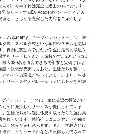
せんが、今やそれは完全に過去のものとなりま
界をリードするEV Academy（イーブイアカ
秘密と、さらなる充実した内容をご紹介しま
たEV Academy（イーブイアカデミー）は、韓
ルタ式・スパルタ式という学習システムを先駆
す。真剣に英語を学びたい学生に最高の環境を
留学をリードしてきた人気校です。2018年には
、最大380名を収容できる内部寮も完備されま
施設・設備が充実しており、生徒たちが集中し
ことができる環境が整っています。また、生徒
せたサービスやオペレーションにも細かな配慮
y（イーブイアカデミー）では、単に英語の授業だけ
のために充実したサービスが提供されていま
は、生徒たちが快適に休息を取ったり勉強に集
慮されています。勉強机にはコンセントが備え
らは自然光が差し込みます。また、学校内には
卓球台、ビリヤード台などの設備も完備されて