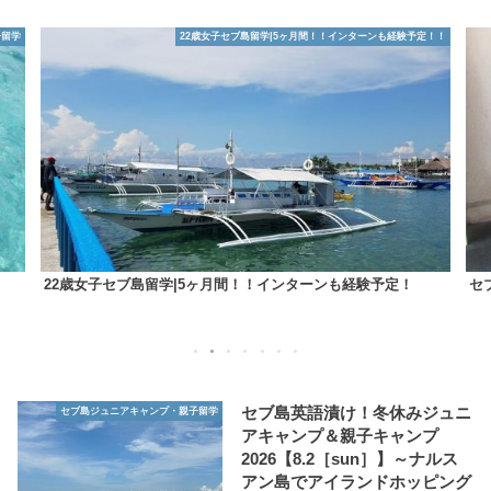
子留学
22歳女子セブ島留学|5ヶ月間！！インターンも経験予定！！
22歳女子セブ島留学|5ヶ月間！！インターンも経験予定！
セ
1
2
3
4
5
6
7
セブ島英語漬け！冬休みジュニ
セブ島ジュニアキャンプ・親子留学
アキャンプ＆親子キャンプ
2026【8.2［sun］】～ナルス
アン島でアイランドホッピング