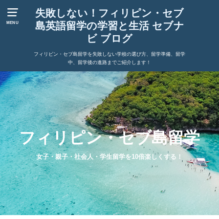
失敗しない！フィリピン・セブ
島英語留学の学習と生活 セブナ
MENU
ビ ブログ
フィリピン・セブ島留学を失敗しない学校の選び方、留学準備、留学
中、留学後の進路までご紹介します！
フィリピン・セブ島留学
女子・親子・社会人・学生留学を10倍楽しくする！