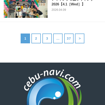
2026【4.1［Wed］】
2026.04.09
1
2
3
…
37
>