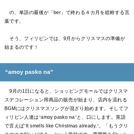
の、単語の最後が「
ber
」で終わる４カ月を総称する言
葉です。
そう、フィリピンでは、
9
月からクリスマスの準備が
始まるのです！
“amoy pasko na”
9
月の
1
日になると、ショッピングモールではクリスマ
スデコレーション用商品の販売が始まり、店内を流れる
BGM
にはクリスマスソングが混ざり始めます。そしてフ
ィリピン人達は
amoy pasko na
と、口にします。英語
”
”
で言えば
It smells like Christmas already.
。「もうクリ
”
”