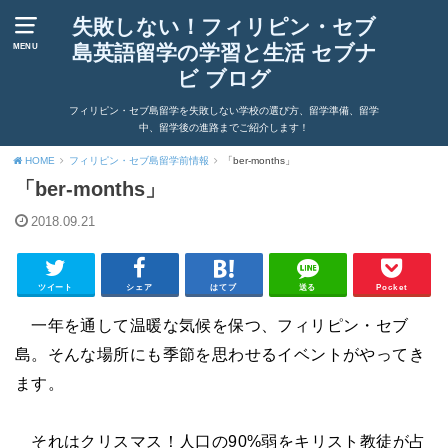
失敗しない！フィリピン・セブ
島英語留学の学習と生活 セブナ
MENU
ビ ブログ
フィリピン・セブ島留学を失敗しない学校の選び方、留学準備、留学
中、留学後の進路までご紹介します！
HOME
フィリピン・セブ島留学前情報
「ber-months」
「ber-months」
2018.09.21
ツイート
シェア
はてブ
送る
Pocket
一年を通して温暖な気候を保つ、フィリピン・セブ
島。そんな場所にも季節を思わせるイベントがやってき
ます。
それはクリスマス！人口の
90%
弱をキリスト教徒が占