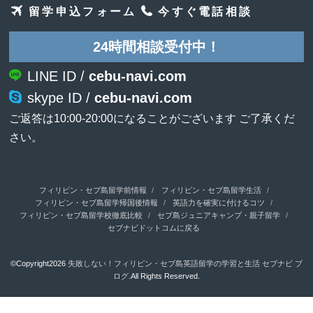
留学申込フォーム
今すぐ電話相談
24時間相談受付中！
LINE ID /
cebu-navi.com
skype ID /
cebu-navi.com
ご返答は10:00-20:00になることがございます ご了承くだ
さい。
フィリピン・セブ島留学前情報
フィリピン・セブ島留学生活
フィリピン・セブ島留学帰国後情報
英語力を確実に付けるコツ
フィリピン・セブ島留学校徹底比較
セブ島ジュニアキャンプ・親子留学
セブナビドットコムに戻る
©Copyright2026
失敗しない！フィリピン・セブ島英語留学の学習と生活 セブナビ ブ
ログ
.All Rights Reserved.