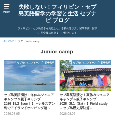
失敗しない！フィリピン・セブ
島英語留学の学習と生活 セブナ
MENU
ビ ブログ
フィリピン・セブ島留学を失敗しない学校の選び方、留学準備、留学
中、留学後の進路までご紹介します！
HOME
タグ : Junior camp.
Junior camp.
セブ島ジュニアキャンプ・親子留学
セブ島ジュニアキャンプ・親子留学
セブ島英語漬け！冬休みジュニア
セブ島英語漬け！夏休みジュニア
キャンプ＆親子キャンプ
キャンプ＆親子キャンプ
2026【8.2［sun］】～ナルスアン
2026【8.1（Sat）】Field study
島でアイランドホッピング篇～
～セブ島歴史探訪篇～
2026.08.05
2026.08.05