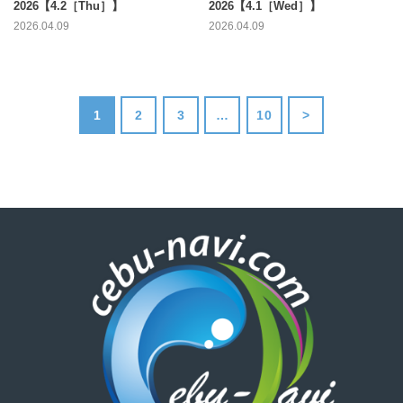
2026【4.2［Thu］】
2026【4.1［Wed］】
2026.04.09
2026.04.09
1
2
3
…
10
>