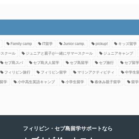
Family camp
IT留学
Junior camp.
pickup!
キッズ留学
ースクール
ジュニアと親子が一緒にサマースクール
ジュニアキャンプ
セブ島スパ
セブ島大人留学
セブ島留学
セブ旅行
セブ留
フィリピン旅行
フィリピン留学
マリンアクティビティ
中学生
留学
小中高生英語キャンプ
小学生留学
春休み親子留学
留学
フィリピン・セブ島留学サポートなら