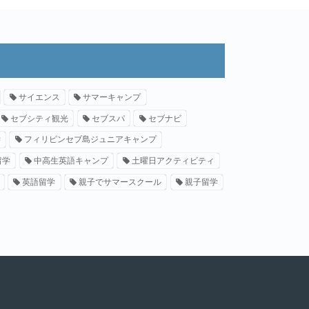
サイエンス
サマーキャンプ
セブシティ観光
セブスパ
セブナビ
学
フィリピンセブ島ジュニアキャンプ
留学
中高生英語キャンプ
土曜日アクティビティ
英語留学
親子でサマースクール
親子留学