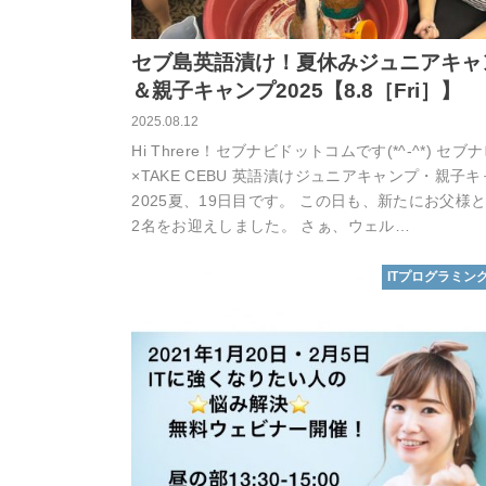
セブ島英語漬け！夏休みジュニアキャ
＆親子キャンプ2025【8.8［Fri］】
2025.08.12
Hi Threre！セブナビドットコムです(*^-^*) セブ
×TAKE CEBU 英語漬けジュニアキャンプ・親子
2025夏、19日目です。 この日も、新たにお父様
2名をお迎えしました。 さぁ、ウェル…
ITプログラミン