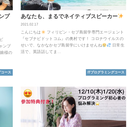
ンプ
あなたも、まるでネイティブスピーカー
2021.02.17
こんにちは
フィリピン・セブ島留学専門エージェント
『セブナビドットコム』の奥村です！ コロナウイルスの
ナビ
せいで、なかなかセブ島留学にいけませんね
日常生
キャンプ
活で、英語話してま…
と娘様の
グコース
ITプログラミングコース