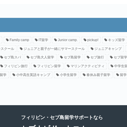
Family camp
IT留学
Junior camp.
pickup!
キッズ留学
ースクール
ジュニアと親子が一緒にサマースクール
ジュニアキャンプ
セブ島スパ
セブ島大人留学
セブ島留学
セブ旅行
セブ留
フィリピン旅行
フィリピン留学
マリンアクティビティ
中学生
留学
小中高生英語キャンプ
小学生留学
春休み親子留学
留学
フィリピン・セブ島留学サポートなら