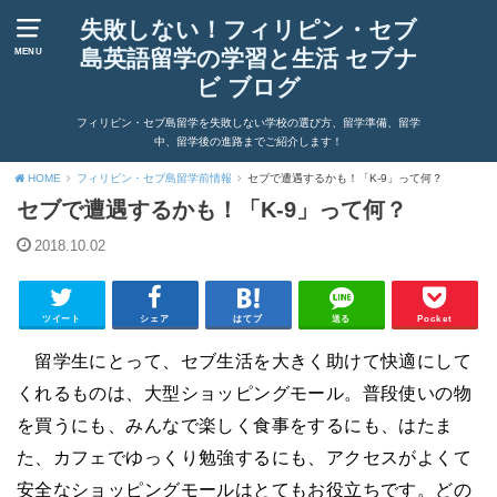
失敗しない！フィリピン・セブ
島英語留学の学習と生活 セブナ
MENU
ビ ブログ
フィリピン・セブ島留学を失敗しない学校の選び方、留学準備、留学
中、留学後の進路までご紹介します！
HOME
フィリピン・セブ島留学前情報
セブで遭遇するかも！「K-9」って何？
セブで遭遇するかも！「K-9」って何？
2018.10.02
ツイート
シェア
はてブ
送る
Pocket
留学生にとって、セブ生活を大きく助けて快適にして
くれるものは、大型ショッピングモール。普段使いの物
を買うにも、みんなで楽しく食事をするにも、はたま
た、カフェでゆっくり勉強するにも、アクセスがよくて
安全なショッピングモールはとてもお役立ちです。どの