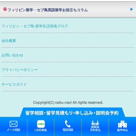
フィリピン留学・セブ島英語留学お役立ちコラム
欧米ネイティブスピーカーたちが語るフィリピン・
フィリピン・セブ島 留学生活現地ブログ
セブ島留学英語の質とフィリピン人講師の本当
留学エージェントってどんな会社？
会社概要
セブナビがおすすめなわけ
セブナビがつぶやく
お問い合わせ
賢い留学エージェントの選び方
プライバシーポリシー
フィリピン・セブ島英語留学
渡航から帰国まで
サービスガイド
フィリピン・セブ島英語留学
持ち物リスト
フィリピン・セブ島での通信を出来るだけ快適に!！
Copyright(C) cebu-navi All rights reserved.
フィリピン・セブ島での携帯電話の使用・購入方法
フィリピン・セブ島でのポケット
Wi-Fiの使用・購入方法