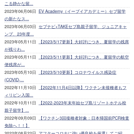
こる静かな留...
2023年06月06日
EV Academy（イーブイアカデミー）セブ留学
の新たなス...
2023年06月03日
セブナビ×TAKEセブ島親子留学、ジュニアキャ
ンプ、23年度...
2023年05月11日
【2023/5/17更新】大好評につき、夏留学の残席
が残りわ...
2023年05月11日
【2023/5/11更新】大好評につき、夏留学の航空
便残席が...
2023年05月10日
【2023/5/10更新】コロナウイルス感染症
(COVID-...
2022年11月10日
【2022年11月4日以降】ワクチン未接種者もフ
ィリピン入国...
2022年10月11日
【2022-2023年末年始セブ島リゾートホテル校
親子留学】...
2022年09月09日
【ワクチン3回接種者対象：日本帰国前PCR検査
免除へ！！】
2022年08月22日
アフターコロナに強い優良校を厳選してご紹