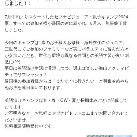
しました！！
7月中旬よりスタートしたセブナビジュニア・親子キャンプ2024
夏、すべての参加者様が帰国の途に就かれ、8月末、無事終了致
しました。
今回のキャンプは1歳のお子様＆お母様、海外在住のジュニア、
三世代にてご参加のファミリーなど実にバラエティに富んだ方々
が参加いただき、世代も環境も異なる仲間との英語学習が良い刺
激に(^^)
平日は英語漬け生活に没頭しつつ、週末は楽しい海山アクティビ
ティでリフレッシュ！
帰国後の参加者様からは「またすぐに行きたい」と興奮冷めやら
ぬお声を連日頂いております。
英語漬けキャンプは冬・春・GW・夏と長期休みごとに開催して
おります。
ご不明点など、お気軽にセブナビドットコムまでお問い合わせく
ださいませ。
無料相談随時受付中です。