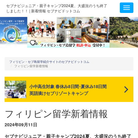
セブナビジュニア・親子キャンプ2024夏、大盛況のうち終了
Toggl
しました！！ | 新着情報 セブナビドットコム
navig
フィリピン・セブ島留学紹介サイトのセブナビドットコム
フィリピン留学新着情報
小中高生対象 春休み8日間･夏休み18日間
英語漬けセブリゾートキャンプ
フィリピン留学新着情報
2024年09月11日
セブナビジュニア・親子キャンプ2024夏、大盛況のうち終了