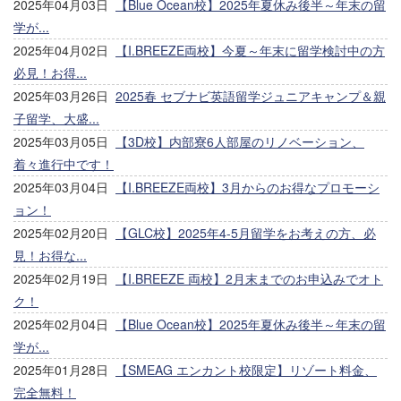
2025年04月03日
【Blue Ocean校】2025年夏休み後半～年末の留
学が...
2025年04月02日
【I.BREEZE両校】今夏～年末に留学検討中の方
必見！お得...
2025年03月26日
2025春 セブナビ英語留学ジュニアキャンプ＆親
子留学、大盛...
2025年03月05日
【3D校】内部寮6人部屋のリノベーション、
着々進行中です！
2025年03月04日
【I.BREEZE両校】3月からのお得なプロモーシ
ョン！
2025年02月20日
【GLC校】2025年4-5月留学をお考えの方、必
見！お得な...
2025年02月19日
【I.BREEZE 両校】2月末までのお申込みでオト
ク！
2025年02月04日
【Blue Ocean校】2025年夏休み後半～年末の留
学が...
2025年01月28日
【SMEAG エンカント校限定】リゾート料金、
完全無料！