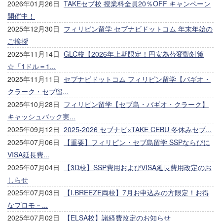
2026年01月26日
TAKEセブ校 授業料全員20％OFF キャンペーン
開催中！
2025年12月30日
フィリピン留学 セブナビドットコム 年末年始の
ご挨拶
2025年11月14日
GLC校【2026年上期限定！円安為替変動対策
☆「1ドル＝1...
2025年11月11日
セブナビドットコム フィリピン留学【バギオ・
クラーク・セブ留...
2025年10月28日
フィリピン留学【セブ島・バギオ・クラーク】
キャッシュバック実...
2025年09月12日
2025-2026 セブナビ×TAKE CEBU 冬休みセブ...
2025年07月06日
【重要】フィリピン・セブ島留学 SSPならびに
VISA延長費...
2025年07月04日
【3D校】SSP費用およびVISA延長費用改定のお
しらせ
2025年07月03日
【I.BREEZE両校】7月お申込みの方限定！お得
なプロモ－...
2025年07月02日
【ELSA校】諸経費改定のお知らせ