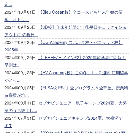
定...
2024年10月01日
【Bleu Ocean校】全コースとも年末年始の留
学、オトク...
2024年09月25日
【3D校】年末年始限定！①平日チェックイン＆
アウト可 ②祝日...
2024年09月25日
【CG Academy スパルタ校・バニラッド校】
2025年...
2024年09月25日
【I BREEZE メイン校】2025年留学者に朗報！
早割は...
2024年09月25日
【EV Academy校】この冬、1～２週間 短期留学
がとっ...
2024年09月25日
【ELSA校 ESL】全プログラム＆全部屋、授業料
＆寮費が均...
2024年09月11日
セブナビジュニア・親子キャンプ2024夏、大盛
況のうち終了し...
2024年07月31日
セブナビジュニアキャンプ2024夏、大盛況で
す❣
2024年06月12日
【B’Cebu校】学校潜入B’Cebu校篇 ブログ公開