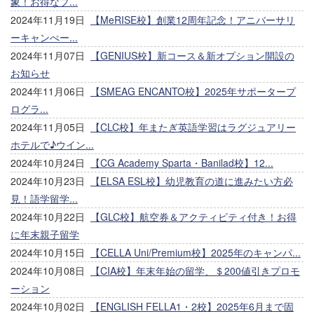
象！お得なプ...
2024年11月19日
【MeRISE校】創業12周年記念！アニバーサリ
ーキャンぺー...
2024年11月07日
【GENIUS校】新コース＆新オプション開設の
お知らせ
2024年11月06日
【SMEAG ENCANTO校】2025年サポータープ
ログラ...
2024年11月05日
【CLC校】年またぎ英語学習はラグジュアリー
ホテルで♪ウイン...
2024年10月24日
【CG Academy Sparta・Banilad校】12...
2024年10月23日
【ELSA ESL校】幼児教育の道に進みたい方必
見！語学留学...
2024年10月22日
【GLC校】航空券＆アクティビティ付き！お得
に年末親子留学
2024年10月15日
【CELLA Uni/Premium校】2025年のキャンパ...
2024年10月08日
【CIA校】年末年始の留学、＄200値引きプロモ
ーション
2024年10月02日
【ENGLISH FELLA1・2校】2025年6月まで固