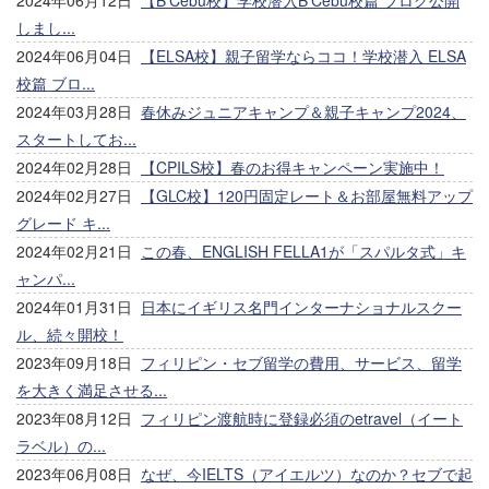
しまし...
2024年06月04日
【ELSA校】親子留学ならココ！学校潜入 ELSA
校篇 ブロ...
2024年03月28日
春休みジュニアキャンプ＆親子キャンプ2024、
スタートしてお...
2024年02月28日
【CPILS校】春のお得キャンペーン実施中！
2024年02月27日
【GLC校】120円固定レート＆お部屋無料アップ
グレード キ...
2024年02月21日
この春、ENGLISH FELLA1が「スパルタ式」キ
ャンパ...
2024年01月31日
日本にイギリス名門インターナショナルスクー
ル、続々開校！
2023年09月18日
フィリピン・セブ留学の費用、サービス、留学
を大きく満足させる...
2023年08月12日
フィリピン渡航時に登録必須のetravel（イート
ラベル）の...
2023年06月08日
なぜ、今IELTS（アイエルツ）なのか？セブで起