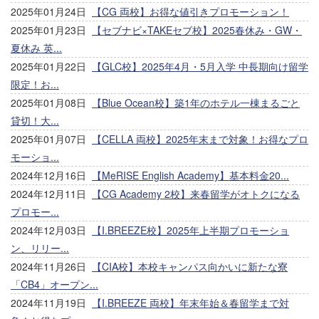
2025年01月24日
【CG 両校】お得な値引きプロモーション！
2025年01月23日
【セブナビ×TAKEセブ校】2025春休み・GW・
夏休み 英...
2025年01月22日
【GLC校】2025年4月・5月入学 中長期向け留学
限定！お...
2025年01月08日
【Blue Ocean校】築1年のホテル一棟まるごと
貸切！大...
2025年01月07日
【CELLA 両校】2025年末まで対象！お得なプロ
モーショ...
2024年12月16日
【MeRISE English Academy】基本料金20...
2024年12月11日
【CG Academy 2校】来春留学がオトクになる
プロモー...
2024年12月03日
【I.BREEZE校】2025年上半期プロモーショ
ン、リリー...
2024年11月26日
【CIA校】本校キャンパス向かいに新たな寮
「CB4」オープン...
2024年11月19日
【I.BREEZE 両校】年末年始＆春留学まで対