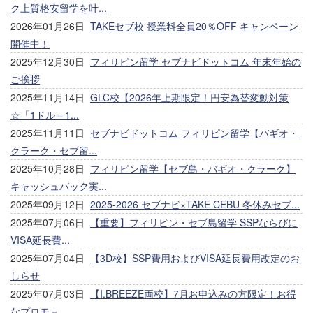
ク上質格安留学を叶...
2026年01月26日
TAKEセブ校 授業料全員20％OFF キャンペーン
開催中！
2025年12月30日
フィリピン留学 セブナビドットコム 年末年始の
ご挨拶
2025年11月14日
GLC校【2026年上期限定！円安為替変動対策
☆「1ドル＝1...
2025年11月11日
セブナビドットコム フィリピン留学【バギオ・
クラーク・セブ留...
2025年10月28日
フィリピン留学【セブ島・バギオ・クラーク】
キャッシュバック実...
2025年09月12日
2025-2026 セブナビ×TAKE CEBU 冬休みセブ...
2025年07月06日
【重要】フィリピン・セブ島留学 SSPならびに
VISA延長費...
2025年07月04日
【3D校】SSP費用およびVISA延長費用改定のお
しらせ
2025年07月03日
【I.BREEZE両校】7月お申込みの方限定！お得
なプロモ－...