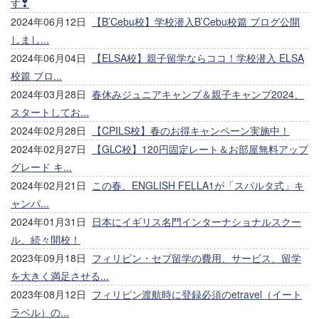
す❣
2024年06月12日
【B’Cebu校】学校潜入B’Cebu校篇 ブログ公開
しまし...
2024年06月04日
【ELSA校】親子留学ならココ！学校潜入 ELSA
校篇 ブロ...
2024年03月28日
春休みジュニアキャンプ＆親子キャンプ2024、
スタートしてお...
2024年02月28日
【CPILS校】春のお得キャンペーン実施中！
2024年02月27日
【GLC校】120円固定レート＆お部屋無料アップ
グレード キ...
2024年02月21日
この春、ENGLISH FELLA1が「スパルタ式」キ
ャンパ...
2024年01月31日
日本にイギリス名門インターナショナルスクー
ル、続々開校！
2023年09月18日
フィリピン・セブ留学の費用、サービス、留学
を大きく満足させる...
2023年08月12日
フィリピン渡航時に登録必須のetravel（イート
ラベル）の...