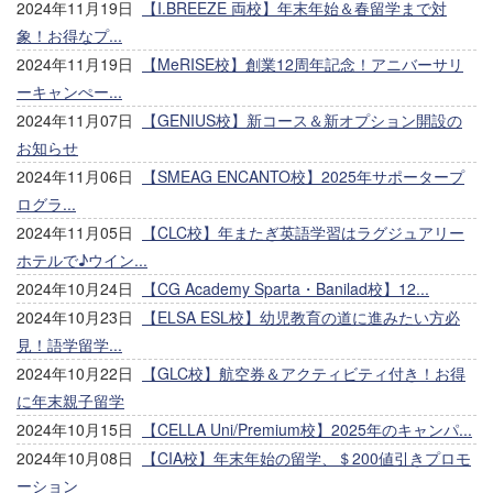
2024年11月19日
【I.BREEZE 両校】年末年始＆春留学まで対
象！お得なプ...
2024年11月19日
【MeRISE校】創業12周年記念！アニバーサリ
ーキャンぺー...
2024年11月07日
【GENIUS校】新コース＆新オプション開設の
お知らせ
2024年11月06日
【SMEAG ENCANTO校】2025年サポータープ
ログラ...
2024年11月05日
【CLC校】年またぎ英語学習はラグジュアリー
ホテルで♪ウイン...
2024年10月24日
【CG Academy Sparta・Banilad校】12...
2024年10月23日
【ELSA ESL校】幼児教育の道に進みたい方必
見！語学留学...
2024年10月22日
【GLC校】航空券＆アクティビティ付き！お得
に年末親子留学
2024年10月15日
【CELLA Uni/Premium校】2025年のキャンパ...
2024年10月08日
【CIA校】年末年始の留学、＄200値引きプロモ
ーション