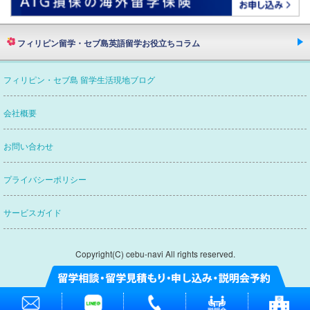
フィリピン留学・セブ島英語留学お役立ちコラム
欧米ネイティブスピーカーたちが語るフィリピン・
フィリピン・セブ島 留学生活現地ブログ
セブ島留学英語の質とフィリピン人講師の本当
留学エージェントってどんな会社？
会社概要
セブナビがおすすめなわけ
セブナビがつぶやく
お問い合わせ
賢い留学エージェントの選び方
プライバシーポリシー
フィリピン・セブ島英語留学
渡航から帰国まで
サービスガイド
フィリピン・セブ島英語留学
持ち物リスト
フィリピン・セブ島での通信を出来るだけ快適に!！
Copyright(C) cebu-navi All rights reserved.
フィリピン・セブ島での携帯電話の使用・購入方法
フィリピン・セブ島でのポケット
Wi-Fiの使用・購入方法