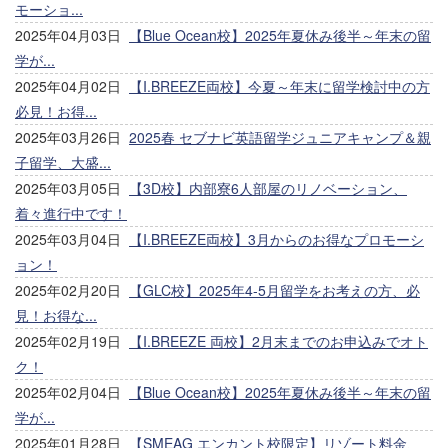
モーショ...
2025年04月03日
【Blue Ocean校】2025年夏休み後半～年末の留
学が...
2025年04月02日
【I.BREEZE両校】今夏～年末に留学検討中の方
必見！お得...
2025年03月26日
2025春 セブナビ英語留学ジュニアキャンプ＆親
子留学、大盛...
2025年03月05日
【3D校】内部寮6人部屋のリノベーション、
着々進行中です！
2025年03月04日
【I.BREEZE両校】3月からのお得なプロモーシ
ョン！
2025年02月20日
【GLC校】2025年4-5月留学をお考えの方、必
見！お得な...
2025年02月19日
【I.BREEZE 両校】2月末までのお申込みでオト
ク！
2025年02月04日
【Blue Ocean校】2025年夏休み後半～年末の留
学が...
2025年01月28日
【SMEAG エンカント校限定】リゾート料金、