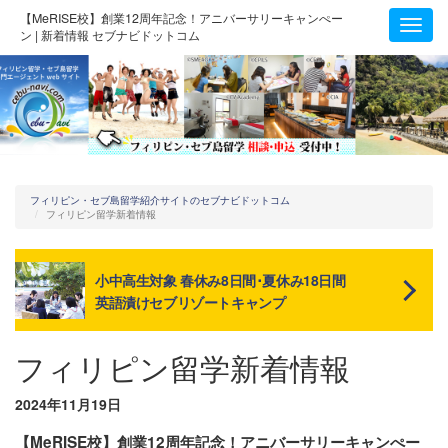
【MeRISE校】創業12周年記念！アニバーサリーキャンぺー
Toggl
ン | 新着情報 セブナビドットコム
navig
フィリピン・セブ島留学紹介サイトのセブナビドットコム
フィリピン留学新着情報
小中高生対象 春休み8日間･夏休み18日間
英語漬けセブリゾートキャンプ
フィリピン留学新着情報
2024年11月19日
【MeRISE校】創業12周年記念！アニバーサリーキャンぺー