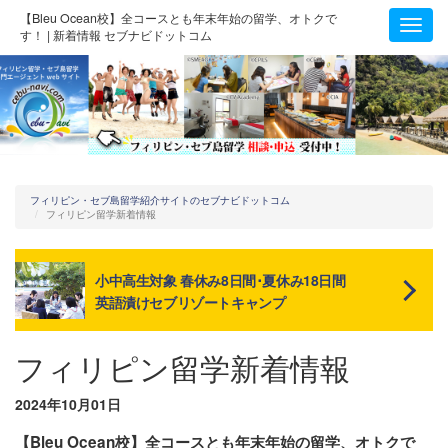
【Bleu Ocean校】全コースとも年末年始の留学、オトクで
Toggl
す！ | 新着情報 セブナビドットコム
navig
フィリピン・セブ島留学紹介サイトのセブナビドットコム
フィリピン留学新着情報
小中高生対象 春休み8日間･夏休み18日間
英語漬けセブリゾートキャンプ
フィリピン留学新着情報
2024年10月01日
【Bleu Ocean校】全コースとも年末年始の留学、オトクで