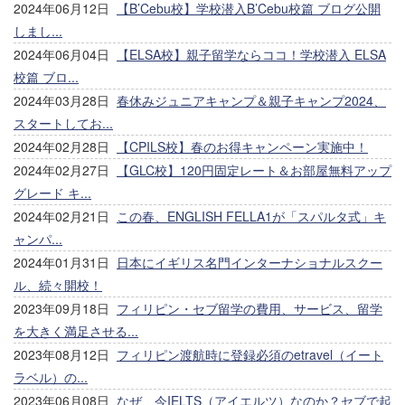
2024年06月12日
【B’Cebu校】学校潜入B’Cebu校篇 ブログ公開
しまし...
2024年06月04日
【ELSA校】親子留学ならココ！学校潜入 ELSA
校篇 ブロ...
2024年03月28日
春休みジュニアキャンプ＆親子キャンプ2024、
スタートしてお...
2024年02月28日
【CPILS校】春のお得キャンペーン実施中！
2024年02月27日
【GLC校】120円固定レート＆お部屋無料アップ
グレード キ...
2024年02月21日
この春、ENGLISH FELLA1が「スパルタ式」キ
ャンパ...
2024年01月31日
日本にイギリス名門インターナショナルスクー
ル、続々開校！
2023年09月18日
フィリピン・セブ留学の費用、サービス、留学
を大きく満足させる...
2023年08月12日
フィリピン渡航時に登録必須のetravel（イート
ラベル）の...
2023年06月08日
なぜ、今IELTS（アイエルツ）なのか？セブで起