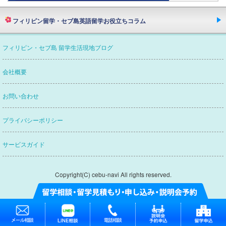
フィリピン留学・セブ島英語留学お役立ちコラム
欧米ネイティブスピーカーたちが語るフィリピン・
フィリピン・セブ島 留学生活現地ブログ
セブ島留学英語の質とフィリピン人講師の本当
留学エージェントってどんな会社？
会社概要
セブナビがおすすめなわけ
セブナビがつぶやく
お問い合わせ
賢い留学エージェントの選び方
プライバシーポリシー
フィリピン・セブ島英語留学
渡航から帰国まで
サービスガイド
フィリピン・セブ島英語留学
持ち物リスト
フィリピン・セブ島での通信を出来るだけ快適に!！
Copyright(C) cebu-navi All rights reserved.
フィリピン・セブ島での携帯電話の使用・購入方法
フィリピン・セブ島でのポケット
Wi-Fiの使用・購入方法