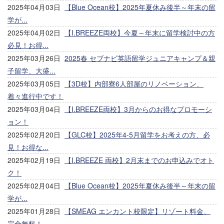
2025年04月03日
【Blue Ocean校】2025年夏休み後半～年末の留
学が...
2025年04月02日
【I.BREEZE両校】今夏～年末に留学検討中の方
必見！お得...
2025年03月26日
2025春 セブナビ英語留学ジュニアキャンプ＆親
子留学、大盛...
2025年03月05日
【3D校】内部寮6人部屋のリノベーション、
着々進行中です！
2025年03月04日
【I.BREEZE両校】3月からのお得なプロモーシ
ョン！
2025年02月20日
【GLC校】2025年4-5月留学をお考えの方、必
見！お得な...
2025年02月19日
【I.BREEZE 両校】2月末までのお申込みでオト
ク！
2025年02月04日
【Blue Ocean校】2025年夏休み後半～年末の留
学が...
2025年01月28日
【SMEAG エンカント校限定】リゾート料金、
完全無料！