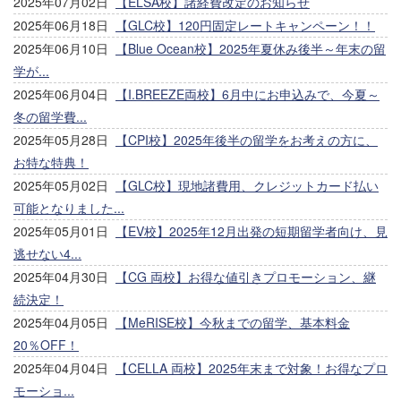
2025年07月02日
【ELSA校】諸経費改定のお知らせ
2025年06月18日
【GLC校】120円固定レートキャンペーン！！
2025年06月10日
【Blue Ocean校】2025年夏休み後半～年末の留
学が...
2025年06月04日
【I.BREEZE両校】6月中にお申込みで、今夏～
冬の留学費...
2025年05月28日
【CPI校】2025年後半の留学をお考えの方に、
お特な特典！
2025年05月02日
【GLC校】現地諸費用、クレジットカード払い
可能となりました...
2025年05月01日
【EV校】2025年12月出発の短期留学者向け、見
逃せない4...
2025年04月30日
【CG 両校】お得な値引きプロモーション、継
続決定！
2025年04月05日
【MeRISE校】今秋までの留学、基本料金
20％OFF！
2025年04月04日
【CELLA 両校】2025年末まで対象！お得なプロ
モーショ...