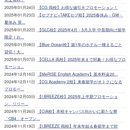
2025年01月24日
【CG 両校】お得な値引きプロモーション！
2025年01月23日
【セブナビ×TAKEセブ校】2025春休み・GW・
夏休み 英...
2025年01月22日
【GLC校】2025年4月・5月入学 中長期向け留学
限定！お...
2025年01月08日
【Blue Ocean校】築1年のホテル一棟まるごと
貸切！大...
2025年01月07日
【CELLA 両校】2025年末まで対象！お得なプロ
モーショ...
2024年12月16日
【MeRISE English Academy】基本料金20...
2024年12月11日
【CG Academy 2校】来春留学がオトクになる
プロモー...
2024年12月03日
【I.BREEZE校】2025年上半期プロモーショ
ン、リリー...
2024年11月26日
【CIA校】本校キャンパス向かいに新たな寮
「CB4」オープン...
2024年11月19日
【I.BREEZE 両校】年末年始＆春留学まで対