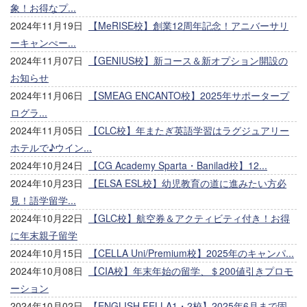
象！お得なプ...
2024年11月19日
【MeRISE校】創業12周年記念！アニバーサリ
ーキャンぺー...
2024年11月07日
【GENIUS校】新コース＆新オプション開設の
お知らせ
2024年11月06日
【SMEAG ENCANTO校】2025年サポータープ
ログラ...
2024年11月05日
【CLC校】年またぎ英語学習はラグジュアリー
ホテルで♪ウイン...
2024年10月24日
【CG Academy Sparta・Banilad校】12...
2024年10月23日
【ELSA ESL校】幼児教育の道に進みたい方必
見！語学留学...
2024年10月22日
【GLC校】航空券＆アクティビティ付き！お得
に年末親子留学
2024年10月15日
【CELLA Uni/Premium校】2025年のキャンパ...
2024年10月08日
【CIA校】年末年始の留学、＄200値引きプロモ
ーション
2024年10月02日
【ENGLISH FELLA1・2校】2025年6月まで固