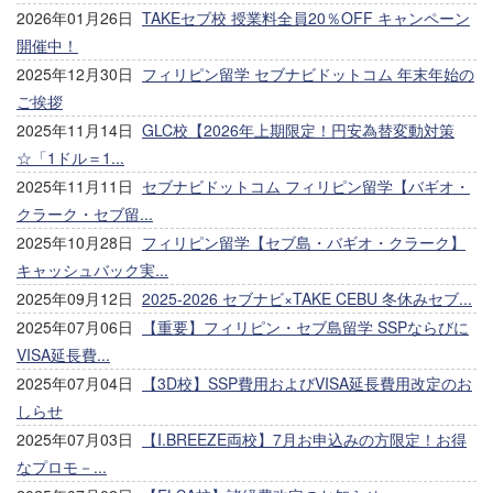
2026年01月26日
TAKEセブ校 授業料全員20％OFF キャンペーン
開催中！
2025年12月30日
フィリピン留学 セブナビドットコム 年末年始の
ご挨拶
2025年11月14日
GLC校【2026年上期限定！円安為替変動対策
☆「1ドル＝1...
2025年11月11日
セブナビドットコム フィリピン留学【バギオ・
クラーク・セブ留...
2025年10月28日
フィリピン留学【セブ島・バギオ・クラーク】
キャッシュバック実...
2025年09月12日
2025-2026 セブナビ×TAKE CEBU 冬休みセブ...
2025年07月06日
【重要】フィリピン・セブ島留学 SSPならびに
VISA延長費...
2025年07月04日
【3D校】SSP費用およびVISA延長費用改定のお
しらせ
2025年07月03日
【I.BREEZE両校】7月お申込みの方限定！お得
なプロモ－...