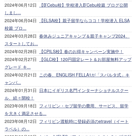
2024年06月12日
【B’Cebu校】学校潜入B’Cebu校篇 ブログ公開
しまし...
2024年06月04日
【ELSA校】親子留学ならココ！学校潜入 ELSA
校篇 ブロ...
2024年03月28日
春休みジュニアキャンプ＆親子キャンプ2024、
スタートしてお...
2024年02月28日
【CPILS校】春のお得キャンペーン実施中！
2024年02月27日
【GLC校】120円固定レート＆お部屋無料アップ
グレード キ...
2024年02月21日
この春、ENGLISH FELLA1が「スパルタ式」キ
ャンパ...
2024年01月31日
日本にイギリス名門インターナショナルスクー
ル、続々開校！
2023年09月18日
フィリピン・セブ留学の費用、サービス、留学
を大きく満足させる...
2023年08月12日
フィリピン渡航時に登録必須のetravel（イート
ラベル）の...