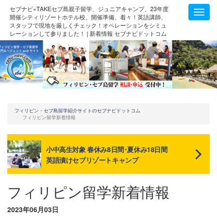
セブナビ×TAKEセブ島親子留学、ジュニアキャンプ、23年度
Toggl
開催シティリゾートホテル校、開催準備、着々！英語講師、
navig
スタッフで現地を厳しくチェック！オペレーションをシミュ
レーションして参りました！ | 新着情報 セブナビドットコム
フィリピン・セブ島留学紹介サイトのセブナビドットコム
フィリピン留学新着情報
小中高生対象 春休み8日間･夏休み18日間
英語漬けセブリゾートキャンプ
フィリピン留学新着情報
2023年06月03日