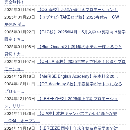
完全無料！
2025年01月24日
【CG 両校】お得な値引きプロモーション！
2025年01月23日
【セブナビ×TAKEセブ校】2025春休み・GW・
夏休み 英...
2025年01月22日
【GLC校】2025年4月・5月入学 中長期向け留学
限定！お...
2025年01月08日
【Blue Ocean校】築1年のホテル一棟まるごと
貸切！大...
2025年01月07日
【CELLA 両校】2025年末まで対象！お得なプロ
モーショ...
2024年12月16日
【MeRISE English Academy】基本料金20...
2024年12月11日
【CG Academy 2校】来春留学がオトクになる
プロモー...
2024年12月03日
【I.BREEZE校】2025年上半期プロモーショ
ン、リリー...
2024年11月26日
【CIA校】本校キャンパス向かいに新たな寮
「CB4」オープン...
2024年11月19日
【I.BREEZE 両校】年末年始＆春留学まで対