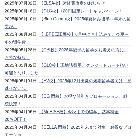
2025年07月02日
【ELSA校】諸経費改定のお知らせ
2025年06月18日
【GLC校】120円固定レートキャンペーン！！
2025年06月10日
【Blue Ocean校】2025年夏休み後半～年末の留
学が...
2025年06月04日
【I.BREEZE両校】6月中にお申込みで、今夏～
冬の留学費...
2025年05月28日
【CPI校】2025年後半の留学をお考えの方に、
お特な特典！
2025年05月02日
【GLC校】現地諸費用、クレジットカード払い
可能となりました...
2025年05月01日
【EV校】2025年12月出発の短期留学者向け、見
逃せない4...
2025年04月30日
【CG 両校】お得な値引きプロモーション、継
続決定！
2025年04月05日
【MeRISE校】今秋までの留学、基本料金
20％OFF！
2025年04月04日
【CELLA 両校】2025年末まで対象！お得なプロ
モーショ...