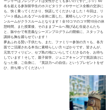
ージャーはプレジデントは女性がとても多いのです(^_-)-☆）60
名を超える参加留学生のホスピタリティやサービス全般の交渉に
も、快く乗ってくださり、快諾してくださいました！今回は、リ
ゾート感あふれるプール全体に面した、素晴らしいファンクショ
ンルームがクラスルームとなります！全10コマのコマ間10分の休
憩時間、また授業後、そのままプールへ飛び込む生徒さんたち
と、賑やかで有意義なシーズンプログラムの開催に、スタッフも
講師も胸を躍らせています！
夢あふれる賢い子供たち、また、ファミリー参加の方々も、各方
面でご活躍される本当に素晴らしい方々ばかりです。皆さんが、
元気でフィリピン、セブ島の地にいらしてくださるのを、お待ち
しています！そして、親子留学、ジュニアキャンプで英語漬けに
なった後、ご自身に、『英語力への自信』というプレゼントをぜ
ひ、持ち帰ってください！