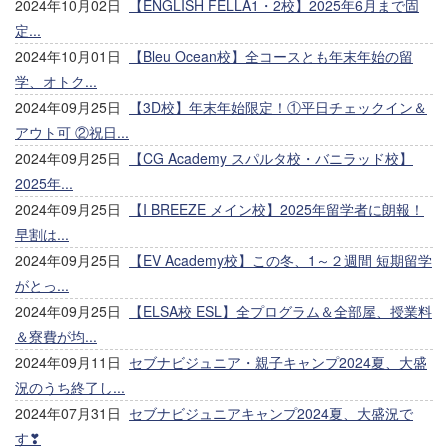
2024年10月02日
【ENGLISH FELLA1・2校】2025年6月まで固
定...
2024年10月01日
【Bleu Ocean校】全コースとも年末年始の留
学、オトク...
2024年09月25日
【3D校】年末年始限定！①平日チェックイン＆
アウト可 ②祝日...
2024年09月25日
【CG Academy スパルタ校・バニラッド校】
2025年...
2024年09月25日
【I BREEZE メイン校】2025年留学者に朗報！
早割は...
2024年09月25日
【EV Academy校】この冬、1～２週間 短期留学
がとっ...
2024年09月25日
【ELSA校 ESL】全プログラム＆全部屋、授業料
＆寮費が均...
2024年09月11日
セブナビジュニア・親子キャンプ2024夏、大盛
況のうち終了し...
2024年07月31日
セブナビジュニアキャンプ2024夏、大盛況で
す❣