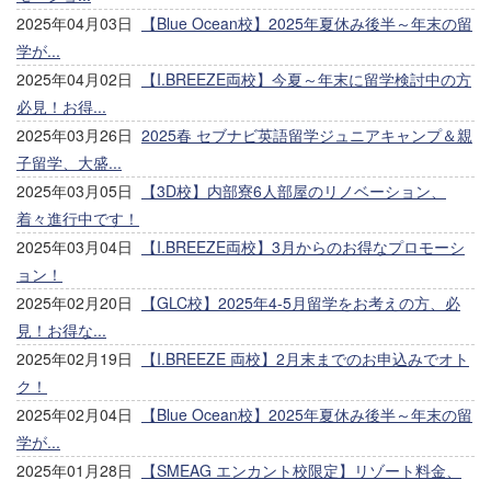
2025年04月03日
【Blue Ocean校】2025年夏休み後半～年末の留
学が...
2025年04月02日
【I.BREEZE両校】今夏～年末に留学検討中の方
必見！お得...
2025年03月26日
2025春 セブナビ英語留学ジュニアキャンプ＆親
子留学、大盛...
2025年03月05日
【3D校】内部寮6人部屋のリノベーション、
着々進行中です！
2025年03月04日
【I.BREEZE両校】3月からのお得なプロモーシ
ョン！
2025年02月20日
【GLC校】2025年4-5月留学をお考えの方、必
見！お得な...
2025年02月19日
【I.BREEZE 両校】2月末までのお申込みでオト
ク！
2025年02月04日
【Blue Ocean校】2025年夏休み後半～年末の留
学が...
2025年01月28日
【SMEAG エンカント校限定】リゾート料金、