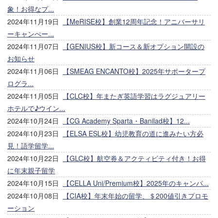
象！お得なプ...
2024年11月19日
【MeRISE校】創業12周年記念！アニバーサリ
ーキャンぺー...
2024年11月07日
【GENIUS校】新コース＆新オプション開設の
お知らせ
2024年11月06日
【SMEAG ENCANTO校】2025年サポータープ
ログラ...
2024年11月05日
【CLC校】年またぎ英語学習はラグジュアリー
ホテルで♪ウイン...
2024年10月24日
【CG Academy Sparta・Banilad校】12...
2024年10月23日
【ELSA ESL校】幼児教育の道に進みたい方必
見！語学留学...
2024年10月22日
【GLC校】航空券＆アクティビティ付き！お得
に年末親子留学
2024年10月15日
【CELLA Uni/Premium校】2025年のキャンパ...
2024年10月08日
【CIA校】年末年始の留学、＄200値引きプロモ
ーション