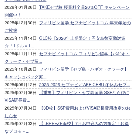
2026年01月26日
TAKEセブ校 授業料全員20％OFF キャンペーン
開催中！
2025年12月30日
フィリピン留学 セブナビドットコム 年末年始の
ご挨拶
2025年11月14日
GLC校【2026年上期限定！円安為替変動対策
☆「1ドル＝1...
2025年11月11日
セブナビドットコム フィリピン留学【バギオ・
クラーク・セブ留...
2025年10月28日
フィリピン留学【セブ島・バギオ・クラーク】
キャッシュバック実...
2025年09月12日
2025-2026 セブナビ×TAKE CEBU 冬休みセブ...
2025年07月06日
【重要】フィリピン・セブ島留学 SSPならびに
VISA延長費...
2025年07月04日
【3D校】SSP費用およびVISA延長費用改定のお
しらせ
2025年07月03日
【I.BREEZE両校】7月お申込みの方限定！お得
なプロモ－...