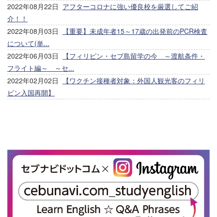
2022年08月22日
アフターコロナに強い優良校を厳選してご紹
介！！
2022年08月03日
【重要】未成年者15～17歳の出発前のPCR検査
について(単...
2022年06月03日
【フィリピン・セブ島留学の今 ～渡航条件・
フライト編～ ～セ...
2022年02月02日
【ワクチン接種者対象：外国人観光客のフィリ
ピン入国再開】