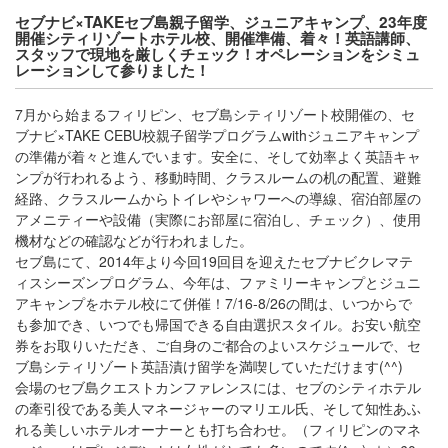
セブナビ×TAKEセブ島親子留学、ジュニアキャンプ、23年度
開催シティリゾートホテル校、開催準備、着々！英語講師、
スタッフで現地を厳しくチェック！オペレーションをシミュ
レーションして参りました！
7月から始まるフィリピン、セブ島シティリゾート校開催の、セ
ブナビ×TAKE CEBU校親子留学プログラムwithジュニアキャンプ
の準備が着々と進んでいます。安全に、そして効率よく英語キャ
ンプが行われるよう、移動時間、クラスルームの机の配置、避難
経路、クラスルームからトイレやシャワーへの導線、宿泊部屋の
アメニティーや設備（実際にお部屋に宿泊し、チェック）、使用
機材などの確認などが行われました。
セブ島にて、2014年より今回19回目を迎えたセブナビクレマテ
ィスシーズンプログラム、今年は、ファミリーキャンプとジュニ
アキャンプをホテル校にて併催！7/16-8/26の間は、いつからで
も参加でき、いつでも帰国できる自由選択スタイル。お安い航空
券をお取りいただき、ご自身のご都合のよいスケジュールで、セ
ブ島シティリゾート英語漬け留学を満喫していただけます(^^)
会場のセブ島クエストカンファレンスには、セブのシティホテル
の牽引役である美人マネージャーのマリエル氏、そして知性あふ
れる美しいホテルオーナーとも打ち合わせ。（フィリピンのマネ