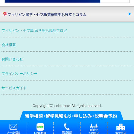
フィリピン留学・セブ島英語留学お役立ちコラム
欧米ネイティブスピーカーたちが語るフィリピン・
フィリピン・セブ島 留学生活現地ブログ
セブ島留学英語の質とフィリピン人講師の本当
留学エージェントってどんな会社？
会社概要
セブナビがおすすめなわけ
セブナビがつぶやく
お問い合わせ
賢い留学エージェントの選び方
プライバシーポリシー
フィリピン・セブ島英語留学
渡航から帰国まで
サービスガイド
フィリピン・セブ島英語留学
持ち物リスト
フィリピン・セブ島での通信を出来るだけ快適に!！
Copyright(C) cebu-navi All rights reserved.
フィリピン・セブ島での携帯電話の使用・購入方法
フィリピン・セブ島でのポケット
Wi-Fiの使用・購入方法