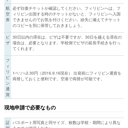
航
必ず往復チケットか確認してください。フィリピンへは、フ
空
ィリピン出国する時のチケットがないと、フィリピンへ入国
券
できませんのでお気を付けください。紛失に備えてチケット
のコピーを別に保管しておきましょう。
ビ
30日以内の滞在は、ビザは不要ですが、30日を越える滞在の
ザ
場合は、必要となります。学校側でビザの延長手続きを行っ
てくれます。
フ
ィ
リ
1ペソ≒2.30円（2016.9.16現在） 出発前にフィリピン通貨を
ピ
両替しておくと便利です。空港で両替が可能です。
ン
通
貨
現地申請で必要なもの
証
パスポート用写真と同サイズ、枚数は学校・期間により異な
明
るのでご確認ください。