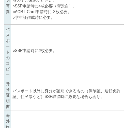
写
○SSP申請時に4枚必要（背景白）。
真
○ACR I-Card申請時に２枚必要。
○学生証作成時に必要。
パ
ス
ポ
ー
○SSP申請時に2枚必要。
ト
の
コ
ピ
ー
身
分
パスポート以外に身分が証明できるもの（保険証、運転免許
証
証、住民票など）SSP取得時に必要な場合もあり。
明
書
海
外
旅