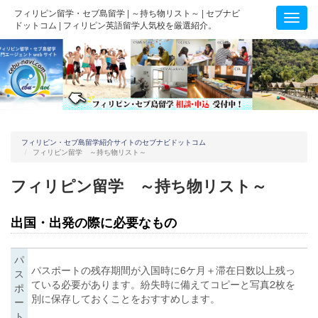
フィリピン留学・セブ島留学 | ～持ち物リスト～ | セブナビ
Toggl
ドットコム | フィリピン英語留学人気校を厳選紹介。
navig
フィリピン・セブ島留学紹介サイトのセブナビドットコム
フィリピン留学 ～持ち物リスト～
フィリピン留学 ～持ち物リスト～
出国・出発の際に必要なもの
パ
パスポートの残存期間が入国時に6ケ月＋滞在日数以上残っ
ス
ている必要があります。紛失時に備えてコピーと写真2枚を
ポ
別に保存しておくことをおすすめします。
ー
ト