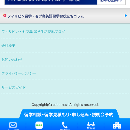
フィリピン留学・セブ島英語留学お役立ちコラム
欧米ネイティブスピーカーたちが語るフィリピン・
フィリピン・セブ島 留学生活現地ブログ
セブ島留学英語の質とフィリピン人講師の本当
留学エージェントってどんな会社？
会社概要
セブナビがおすすめなわけ
セブナビがつぶやく
お問い合わせ
賢い留学エージェントの選び方
プライバシーポリシー
フィリピン・セブ島英語留学
渡航から帰国まで
サービスガイド
フィリピン・セブ島英語留学
持ち物リスト
フィリピン・セブ島での通信を出来るだけ快適に!！
Copyright(C) cebu-navi All rights reserved.
フィリピン・セブ島での携帯電話の使用・購入方法
フィリピン・セブ島でのポケット
Wi-Fiの使用・購入方法