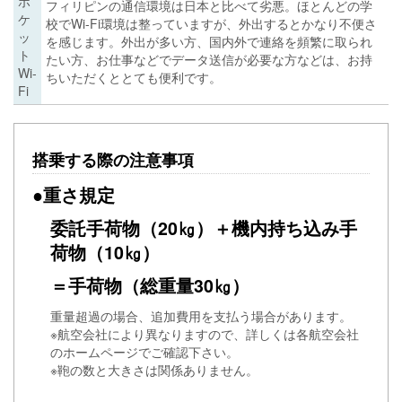
ポ
フィリピンの通信環境は日本と比べて劣悪。ほとんどの学
ケ
校でWi-Fi環境は整っていますが、外出するとかなり不便さ
ッ
を感じます。外出が多い方、国内外で連絡を頻繁に取られ
ト
たい方、お仕事などでデータ送信が必要な方などは、お持
Wi-
ちいただくととても便利です。
Fi
搭乗する際の注意事項
●重さ規定
委託手荷物（20㎏）＋機内持ち込み手
荷物（10㎏）
＝手荷物（総重量30㎏）
重量超過の場合、追加費用を支払う場合があります。
※航空会社により異なりますので、詳しくは各航空会社
のホームページでご確認下さい。
※鞄の数と大きさは関係ありません。