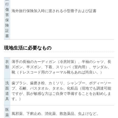
行
傷
海外旅行保険加入時に渡される小型冊子および証書
害
保
険
証
書
現地生活に必要なもの
衣
薄手の長袖のカーディガン（冷房対策）、半袖のシャツ、長
類
ズボン、半ズボン、下着、スリッパ（室内用）、サンダル、
靴（ドレスコード用のフォーマル靴もあれば尚良い。）
洗
歯ブラシ、歯磨き粉、カミソリ、シャンプー、ボディーソー
面
プ、石鹸、バスタオル、タオル、化粧品（現地でも調達可能
道
ですが、肌が敏感な方はご自身で準備することをお勧めしま
具
す。）
医
風邪薬、下痢止め、消化薬、救急薬品、虫よけなど。
薬