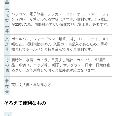
品
電
パソコン、電子辞書、デジカメ、ドライヤー、スマートフォ
化
ン（Wi－Fiが繋がってる学校はスマホが便利です。）※電圧
製
が220Vの為、国際対応でない電化製品は変圧器が必要です。
品
等
文
ボールペン、シャープペン、鉛筆、消しゴム、ノート、メモ
房
帳など。※飛行機の中で、入国カード記入があるため、手荷
具
物としてボールペンと持ち込んでおくと便利です。
そ
腕時計、水着、カメラ、目覚まし時計、カミソリ、生理用
の
品、爪切り、コップ等。 帽子、サングラス、日傘、日焼け止
他
めクリーム等用意しておくと紫外線対策になります。
参
英語文法書・単語集など
考
書
そろえて便利なもの