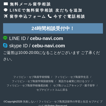
無料メール留学相談
LINEで無料留学相談 友だちを追加
留学申込フォーム
今すぐ電話相談
24時間相談受付中！
LINE ID /
cebu-navi.com
skype ID /
cebu-navi.com
ご返答は10:00-20:00になることがございます ご了承くだ
さい。
フィリピン・セブ島留学前情報
フィリピン・セブ島留学生活
フィリピン・セブ島留学帰国後情報
英語力を確実に付けるコツ
フィリピン・セブ島留学校徹底比較
セブ島ジュニアキャンプ・親子留学
セブナビドットコムに戻る
©Copyright2026
失敗しない！フィリピン・セブ島英語留学の学習と生活 セブナビ ブ
ログ
.All Rights Reserved.