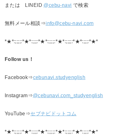
または LINEID
@cebu-navi
で検索
無料メール相談⇒
info@cebu-navi.com
*★*:;;;;:*★*:;;;:*★*:;;;;:*★*:;;;;:*★*:;;;:*★*
Follow us！
Facebook⇒
cebunavi.studyenglish
Instagram⇒
@cebunavi.com_studyenglish
YouTube⇒
セブナビドットコム
*★*:;;;;:*★*:;;;:*★*:;;;;:*★*:;;;;:*★*:;;;:*★*