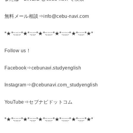
無料メール相談⇒info@cebu-navi.com
*★*:;;;;:*★*:;;;:*★*:;;;;:*★*:;;;;:*★*:;;;:*★*
Follow us！
Facebook⇒cebunavi.studyenglish
Instagram⇒@cebunavi.com_studyenglish
YouTube⇒セブナビドットコム
*★*:;;;;:*★*:;;;:*★*:;;;;:*★*:;;;;:*★*:;;;:*★*