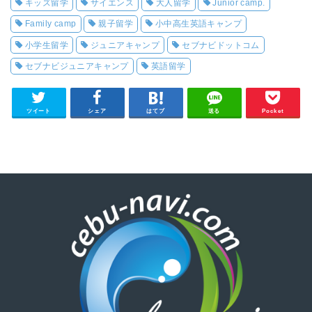
キッズ留学
サイエンス
大人留学
Junior camp.
Family camp
親子留学
小中高生英語キャンプ
小学生留学
ジュニアキャンプ
セブナビドットコム
セブナビジュニアキャンプ
英語留学
ツイート
シェア
はてブ
送る
Pocket