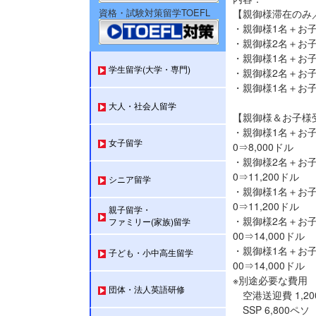
資格・試験対策留学TOEFL
【親御様滞在のみ
・親御様1名＋お子様
・親御様2名＋お子様
・親御様1名＋お子様
学生留学(大学・専門)
・親御様2名＋お子様
・親御様1名＋お子様
大人・社会人留学
【親御様＆お子様
・親御様1名＋お子様1
女子留学
0⇒8,000ドル
・親御様2名＋お子様1
0⇒11,200ドル
シニア留学
・親御様1名＋お子様2
0⇒11,200ドル
親子留学・
・親御様2名＋お子様2
ファミリー(家族)留学
00⇒14,000ドル
・親御様1名＋お子様3
子ども・小中高生留学
00⇒14,000ドル
※別途必要な費用
団体・法人英語研修
空港送迎費 1,20
SSP 6,800ペソ