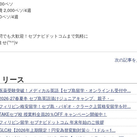
800ペソ
,000ペソ/4週
0ペソ/4週
問でも大歓迎！セブナビドットコムまで気軽に
せ(*^^)v
次の記事を
リリース
医薬受験突破！メディカル英語【セブ島留学・オンラインも受付中...
2026-27春夏冬 セブ島英語漬けジュニアキャンプ、親子・...
フィリピン格安留学！セブ島・バギオ・クラーク上質格安留学を叶...
TAKEセブ校 授業料全員20％OFF キャンペーン開催中！
フィリピン留学 セブナビドットコム 年末年始のご挨拶
GLC校【2026年上期限定！円安為替変動対策☆「1ドル＝1...