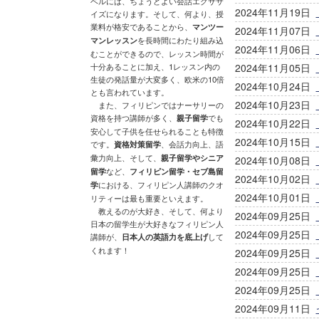
ベルには、ちょうどよい会話エクササ
2024年11月19日
イズになります。そして、何より、授
業料が格安であることから、
マンツー
2024年11月07日
マンレッスン
を長時間にわたり組み込
2024年11月06日
むことができるので、レッスン時間が
十分あることに加え、1レッスン内の
2024年11月05日
生徒の発話量が大変多く、欧米の10倍
2024年10月24日
とも言われています。
2024年10月23日
また、フィリピンではナーサリーの
資格を持つ講師が多く、
親子留学
でも
2024年10月22日
安心して子供を任せられることも特徴
2024年10月15日
です。
資格対策留学
、会話力向上、語
彙力向上、そして、
親子留学やシニア
2024年10月08日
留学
など、
フィリピン留学・セブ島留
2024年10月02日
学
における、フィリピン人講師のクオ
2024年10月01日
リティーは最も重要といえます。
教えるのが大好き、そして、何より
2024年09月25日
日本の留学生が大好きなフィリピン人
2024年09月25日
講師が、
日本人の英語力を底上げ
して
くれます！
2024年09月25日
2024年09月25日
2024年09月25日
2024年09月11日