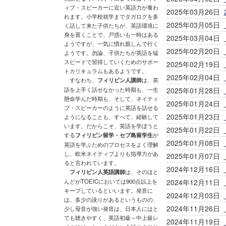
ィブ・スピーカーに近い英語力が養わ
2025年03月26日
れます。小学校就学までタガログを多
2025年03月05日
く話して来た子供たちが、英語環境に
身を置くことで、戸惑いも一時はある
2025年03月04日
ようですが、一気に慣れ親しんで行く
2025年02月20日
ようです。勿論、子供たちが英語を猛
スピードで習得していくためのサポー
2025年02月19日
トカリキュラムもあるようです。
2025年02月04日
すなわち、
フィリピン人講師
は、英
語を上手く話せなかった時期も、一生
2025年01月28日
懸命学んだ時期も、そして、ネイティ
2025年01月24日
ブ・スピーカーのように英語を話せる
2025年01月23日
ようになることも、すべて、経験して
います。だからこそ、英語を学ぼうと
2025年01月22日
する
フィリピン留学・セブ島留学生
が
2025年01月08日
英語を学ぶためのプロセスをよく理解
し、欧米ネイティブよりも指導力があ
2025年01月07日
ると言われています。
2024年12月16日
フィリピン人英語講師
は、そのほと
んどがTOEICにおいては900点以上を
2024年12月11日
キープしているといいます。発音に
2024年12月03日
は、多少の訛りがあるというものの、
2024年11月26日
少し母音が強い発音は、日本人にはと
ても聴きやすく、英語初級～中上級レ
2024年11月19日