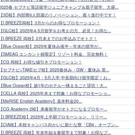
2025春 セブナビ英語留学ジュニアキャンプ＆親子留学、大盛...
【3D校】内部寮6人部屋のリノベーション、着々進行中です！
【I.BREEZE両校】3月からのお得なプロモーション！
【GLC校】2025年4-5月留学をお考えの方、必見！お得な...
【I.BREEZE 両校】2月末までのお申込みでオトク！
【Blue Ocean校】2025年夏休み後半～年末の留学が...
【SMEAG エンカント校限定】リゾート料金、完全無料！
【CG 両校】お得な値引きプロモーション！
【セブナビ×TAKEセブ校】2025春休み・GW・夏休み 英...
【GLC校】2025年4月・5月入学 中長期向け留学限定！お...
【Blue Ocean校】築1年のホテル一棟まるごと貸切！大...
【CELLA 両校】2025年末まで対象！お得なプロモーショ...
【MeRISE English Academy】基本料金20...
【CG Academy 2校】来春留学がオトクになるプロモー...
【I.BREEZE校】2025年上半期プロモーション、リリー...
【CIA校】本校キャンパス向かいに新たな寮「CB4」オープン...
【I.BREEZE 両校】年末年始＆春留学まで対象！お得なプ...