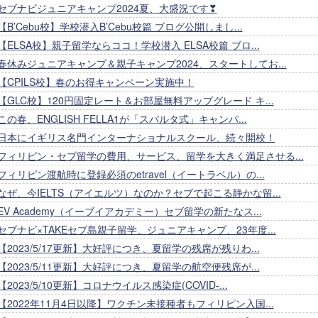
セブナビジュニアキャンプ2024夏、大盛況です❣
【B’Cebu校】学校潜入B’Cebu校篇 ブログ公開しまし...
【ELSA校】親子留学ならココ！学校潜入 ELSA校篇 ブロ...
春休みジュニアキャンプ＆親子キャンプ2024、スタートしてお...
【CPILS校】春のお得キャンペーン実施中！
【GLC校】120円固定レート＆お部屋無料アップグレード キ...
この春、ENGLISH FELLA1が「スパルタ式」キャンパ...
日本にイギリス名門インターナショナルスクール、続々開校！
フィリピン・セブ留学の費用、サービス、留学を大きく満足させる...
フィリピン渡航時に登録必須のetravel（イートラベル）の...
なぜ、今IELTS（アイエルツ）なのか？セブで起こる静かな留...
EV Academy（イーブイアカデミー）セブ留学の新たなス...
セブナビ×TAKEセブ島親子留学、ジュニアキャンプ、23年度...
【2023/5/17更新】大好評につき、夏留学の残席が残りわ...
【2023/5/11更新】大好評につき、夏留学の航空便残席が...
【2023/5/10更新】コロナウイルス感染症(COVID-...
【2022年11月4日以降】ワクチン未接種者もフィリピン入国...