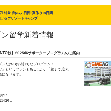
生対象 春休み8日間･夏休み18日間
漬けセブリゾートキャンプ
ピン留学新着情報
CANTO校】2025年サポータープログラムのご案内
ズンだけのお値打ちなプログラム！
け」というプランもあるほか、「親子で受講」
象になります。
-6月27日
12月26日