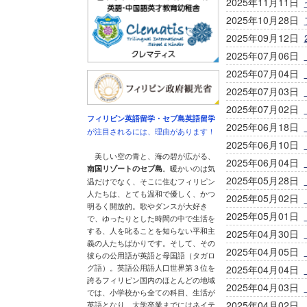
2025年11月11日
2025年10月28日
2025年09月12日
2025年07月06日
2025年07月04日
2025年07月03日
2025年07月02日
フィリピン英語留学・セブ島英語留学
2025年06月18日
が注目されるには、理由があります！
2025年06月10日
美しい空の青と、海の碧が広がる、
2025年06月04日
南国リゾートのセブ島
。暖かいのは気
2025年05月28日
温だけでなく、そこに住むフィリピン
人たちは、とても温和で優しく、かつ
2025年05月02日
明るく開放的。歌やダンスが大好き
2025年05月01日
で、ゆったりとした時間の中で生活を
する、人を叱ることを知らない平和主
2025年04月30日
義の人たちばかりです。そして、その
2025年04月05日
彼らの公用語が英語と母国語（タガロ
グ語）。英語公用語人口世界第３位を
2025年04月04日
誇るフィリピン国内のほとんどの地域
2025年04月03日
では、小学校から全ての科目、生活が
2025年04月02日
英語となり、大学卒業までにはネイテ