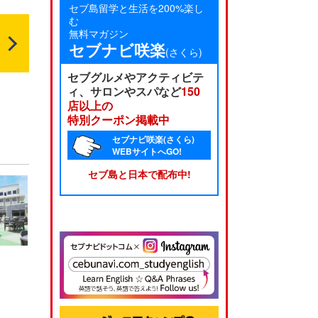
セブ島留学と生活を200%楽し
む
無料マガジン
セブナビ咲楽
(さくら)
セブグルメやアクティビテ
ィ、サロンやスパなど
150
店以上の
特別クーポン掲載中
セブナビ咲楽(さくら)
WEBサイトへGO!
セブ島と日本で配布中!