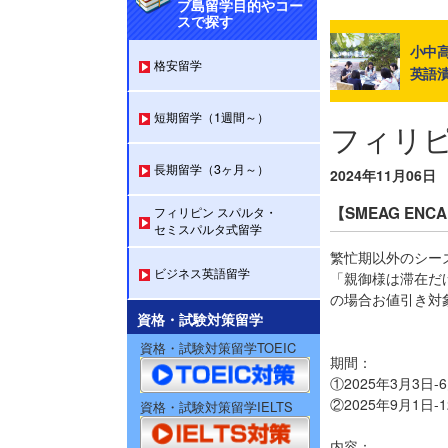
ブ島留学目的やコー
スで探す
小中高
格安留学
英語
短期留学（1週間～）
フィリ
長期留学（3ヶ月～）
2024年11月06日
【SMEAG EN
フィリピン スパルタ・
セミスパルタ式留学
繁忙期以外のシー
ビジネス英語留学
「親御様は滞在だ
の場合お値引き対
資格・試験対策留学
資格・試験対策留学TOEIC
期間：
①2025年3月3日
②2025年9月1日-
資格・試験対策留学IELTS
内容：