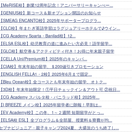
【MeRISE校】創業12周年記念！アニバーサリーキャンぺー...
【GENIUS校】新コース＆新オプション開設のお知らせ
【SMEAG ENCANTO校】2025年サポータープログラ...
【CLC校】年またぎ英語学習はラグジュアリーホテルで♪ウイン...
【CG Academy Sparta・Banilad校】12...
【ELSA ESL校】幼児教育の道に進みたい方必見！語学留学...
【GLC校】航空券＆アクティビティ付き！お得に年末親子留学
【CELLA Uni/Premium校】2025年のキャンパ...
【CIA校】年末年始の留学、＄200値引きプロモーション
【ENGLISH FELLA1・2校】2025年6月まで固定...
【Bleu Ocean校】全コースとも年末年始の留学、オトク...
【3D校】年末年始限定！①平日チェックイン＆アウト可 ②祝日...
【CG Academy スパルタ校・バニラッド校】2025年...
【I BREEZE メイン校】2025年留学者に朗報！早割は...
【EV Academy校】この冬、1～２週間 短期留学がとっ...
【ELSA校 ESL】全プログラム＆全部屋、授業料＆寮費が均...
セブナビジュニア・親子キャンプ2024夏、大盛況のうち終了し...