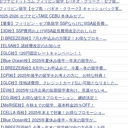
セブナビドットコム フィリピン留学【バギオ・クラーク・セブ留...
フィリピン留学【セブ島・バギオ・クラーク】キャッシュバック実...
2025-2026 セブナビ×TAKE CEBU 冬休みセブ...
【重要】フィリピン・セブ島留学 SSPならびにVISA延長費...
【3D校】SSP費用およびVISA延長費用改定のおしらせ
【I.BREEZE両校】7月お申込みの方限定！お得なプロモ－...
【ELSA校】諸経費改定のお知らせ
【GLC校】120円固定レートキャンペーン！！
【Blue Ocean校】2025年夏休み後半～年末の留学が...
【I.BREEZE両校】6月中にお申込みで、今夏～冬の留学費...
【CPI校】2025年後半の留学をお考えの方に、お特な特典！
【GLC校】現地諸費用、クレジットカード払い可能となりました...
【EV校】2025年12月出発の短期留学者向け、見逃せない4...
【CG 両校】お得な値引きプロモーション、継続決定！
【MeRISE校】今秋までの留学、基本料金20％OFF！
【CELLA 両校】2025年末まで対象！お得なプロモーショ...
【Blue Ocean校】2025年夏休み後半～年末の留学が...
【I.BREEZE両校】今夏～年末に留学検討中の方必見！お得...