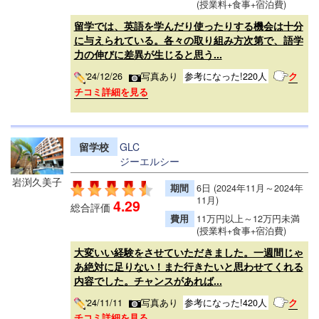
(授業料+食事+宿泊費)
留学では、英語を学んだり使ったりする機会は十分
に与えられている。各々の取り組み方次第で、語学
力の伸びに差異が生じると思う...
'24/12/26
写真あり
参考になった!220人
ク
チコミ詳細を見る
留学校
GLC
ジーエルシー
岩渕久美子
期間
6日 (2024年11月～2024年
11月)
4.29
総合評価
費用
11万円以上～12万円未満
(授業料+食事+宿泊費)
大変いい経験をさせていただきました。一週間じゃ
あ絶対に足りない！また行きたいと思わせてくれる
内容でした。チャンスがあれば...
'24/11/11
写真あり
参考になった!420人
ク
チコミ詳細を見る