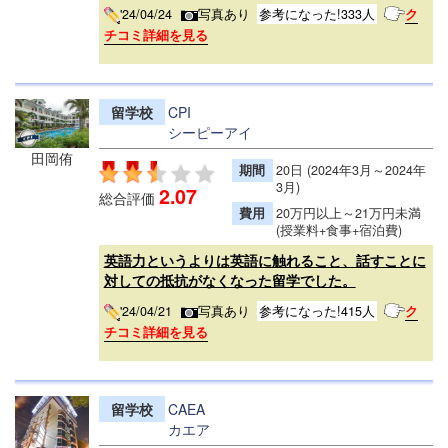
'24/04/24
写真あり
参考になった!333人
ク
チコミ詳細を見る
留学校
CPI
シーピーアイ
田岡侑
期間
20日 (2024年3月～2024年
3月)
2.07
総合評価
費用
20万円以上～21万円未満
(授業料+食事+宿泊費)
英語力というよりは英語に触れること、話すことに
対しての抵抗がなくなった留学でした。
'24/04/21
写真あり
参考になった!415人
ク
チコミ詳細を見る
留学校
CAEA
カエア