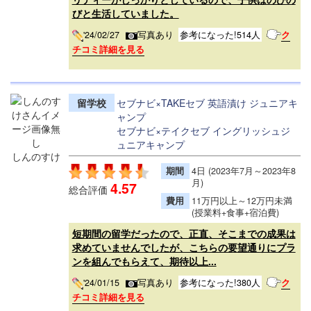
びと生活していました。
'24/02/27
写真あり
参考になった!514人
ク
チコミ詳細を見る
留学校
セブナビ×TAKEセブ 英語漬け ジュニアキ
ャンプ
セブナビ×テイクセブ イングリッシュジ
ュニアキャンプ
しんのすけ
期間
4日 (2023年7月～2023年8
月)
4.57
総合評価
費用
11万円以上～12万円未満
(授業料+食事+宿泊費)
短期間の留学だったので、正直、そこまでの成果は
求めていませんでしたが、こちらの要望通りにプラ
ンを組んでもらえて、期待以上...
'24/01/15
写真あり
参考になった!380人
ク
チコミ詳細を見る