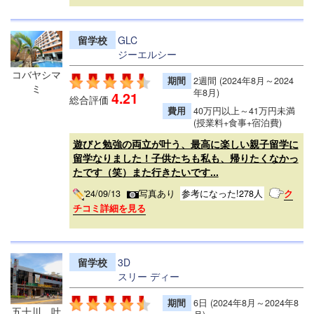
留学校
GLC
ジーエルシー
コバヤシマ
期間
2週間 (2024年8月～2024
ミ
年8月)
4.21
総合評価
費用
40万円以上～41万円未満
(授業料+食事+宿泊費)
遊びと勉強の両立が叶う、最高に楽しい親子留学に
留学なりました！子供たちも私も、帰りたくなかっ
たです（笑）また行きたいです...
'24/09/13
写真あり
参考になった!278人
ク
チコミ詳細を見る
留学校
3D
スリー ディー
期間
6日 (2024年8月～2024年8
五十川 叶