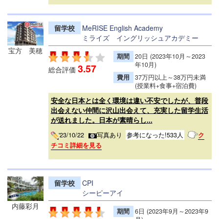
留学校
MeRISE English Academy
ミライズ イングリッシュアカデミー
宝方 美穂
期間
20日 (2023年10月～2023
年10月)
3.57
総合評価
費用
37万円以上～38万円未満
(授業料+食事+宿泊費)
安全な日本とは全く環境は違い不安でしたが、普段
出会えない仲間に沢山出会えて、充実した留学生活
が送れました。日本が素晴らし...
'23/10/22
写真あり
参考になった!533人
ク
チコミ詳細を見る
留学校
CPI
シーピーアイ
内藤彩月
期間
6日 (2023年9月～2023年9