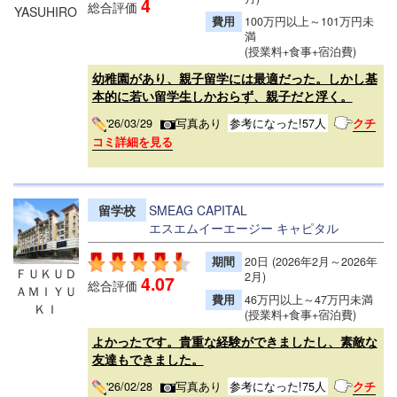
4
総合評価
YASUHIRO
費用
100万円以上～101万円未
満
(授業料+食事+宿泊費)
幼稚園があり、親子留学には最適だった。しかし基
本的に若い留学生しかおらず、親子だと浮く。
'26/03/29
写真あり
参考になった!57人
クチ
コミ詳細を見る
留学校
SMEAG CAPITAL
エスエムイーエージー キャピタル
期間
20日 (2026年2月～2026年
ＦＵＫＵＤ
2月)
4.07
総合評価
ＡＭＩＹＵ
費用
46万円以上～47万円未満
ＫＩ
(授業料+食事+宿泊費)
よかったです。貴重な経験ができましたし、素敵な
友達もできました。
'26/02/28
写真あり
参考になった!75人
クチ