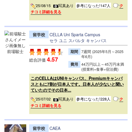
'25/08/15
写真あり
参考になった!147人
ク
チコミ詳細を見る
留学校
CELLA Uni Sparta Campus
セラ ユニ スパルタ キャンパス
前場駿士
期間
7週間 (2025年5月～2025
年6月)
4.57
総合評価
費用
44万円以上～45万円未満
(授業料+食事+宿泊費)
このCELLAはUNIキャンパス、Premiumキャンパ
スともに7割が日本人です。日本人が少ないと聞い
ていたのでその日本...
'25/07/02
写真あり
参考になった!228人
ク
チコミ詳細を見る
留学校
CAEA