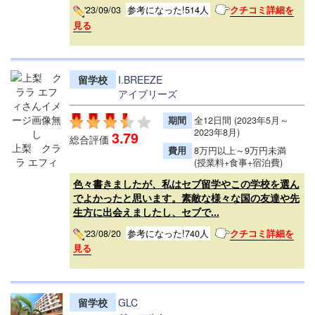
'23/09/03
参考になった!514人
クチコミ詳細を
見る
留学校
I.BREEZE
アイブリーズ
期間
全12日間 (2023年5月～
2023年8月)
3.79
総合評価
上梨 クラ
費用
8万円以上～9万円未満
ラ エフィ
(授業料+食事+宿泊費)
色々書きましたが、私はセブ留学やこの学校を選ん
でよかったと思います。素敵な様々な国の友達や先
生方に出会えましたし、セブで...
'23/08/20
参考になった!740人
クチコミ詳細を
見る
留学校
GLC