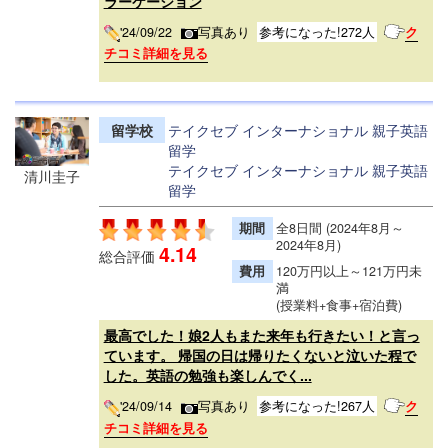
ラーケーション
'24/09/22
写真あり
参考になった!272人
ク
チコミ詳細を見る
留学校
テイクセブ インターナショナル 親子英語
留学
テイクセブ インターナショナル 親子英語
清川圭子
留学
期間
全8日間 (2024年8月～
2024年8月)
4.14
総合評価
費用
120万円以上～121万円未
満
(授業料+食事+宿泊費)
最高でした！娘2人もまた来年も行きたい！と言っ
ています。 帰国の日は帰りたくないと泣いた程で
した。英語の勉強も楽しんでく...
'24/09/14
写真あり
参考になった!267人
ク
チコミ詳細を見る