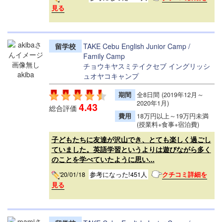
見る
留学校
TAKE Cebu English Junior Camp /
Family Camp
チョウキヤスミテイクセブ イングリッシ
akiba
ュオヤコキャンプ
期間
全8日間 (2019年12月～
2020年1月)
4.43
総合評価
費用
18万円以上～19万円未満
(授業料+食事+宿泊費)
子どもたちに友達が沢山でき、とても楽しく過ごし
ていました。英語学習というよりは遊びながら多く
のことを学べていたように思い...
'20/01/18
参考になった!451人
クチコミ詳細を
見る