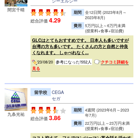
ジーエルシー
間宮千晴
期間
全12日間 (2023年8月～
2023年8月)
4.29
総合評価
費用
5万円以上～6万円未満
(授業料+食事+宿泊費)
GLCはとてもおすすめです。 日本人も多いですが
台湾の方も多いです。 たくさんの方と自然と仲良
くなれます。 しゃべれなく...
'23/08/20
参考になった!552人
クチコミ詳細を
見る
留学校
CEGA
セガ
期間
4週間 (2023年6月～2023
九条光祐
年7月)
3.86
総合評価
費用
22万円以上～23万円未満
(授業料+食事+宿泊費)
コスト抑えて、フルでマンツーマン英会話を活かす