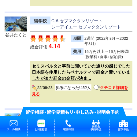
留学校
CIA セブマクタンリゾート
シーアイエー セブマクタンリゾート
谷井たくと
期間
2週間 (2022年8月～2022
年8月)
4.14
総合評価
費用
15万円以上～16万円未満
(授業料+食事+宿泊費)
セミスパルタと事前に聞いていた通りの感じでした
日本語を使用したらペナルティで罰金と聞いていま
したがまだ罰金の金額が決ま...
'22/09/23
参考になった!452人
クチコミ詳細を
見る
留学校
GLC
ジーエルシー
平井千恵
期間
6日 (2022年8月～2022年8