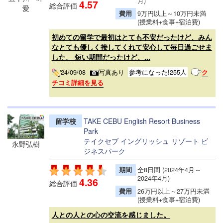
月)
4.57
総合評価
愛
費用
9万円以上～10万円未満
(授業料+食事+宿泊費)
初めての留学で最初はとても不安だったけど、みん
なとても優しく接してくれて安心して毎日過ごせま
した。 短い期間だったけど、...
'24/09/08
写真あり
参考になった!255人
ク
チコミ詳細を見る
留学校
TAKE CEBU English Resort Business
Park
テイクセブ イングリッシュ リゾート ビ
永野弘樹
ジネスパーク
期間
全8日間 (2024年4月～
2024年4月)
4.36
総合評価
費用
26万円以上～27万円未満
(授業料+食事+宿泊費)
人との人との心の交流を感じました。