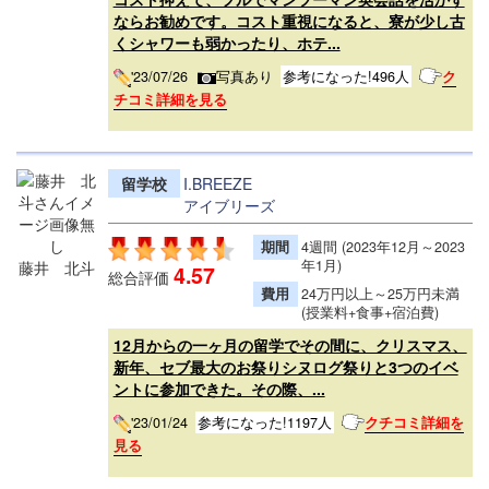
ならお勧めです。コスト重視になると、寮が少し古
くシャワーも弱かったり、ホテ...
'23/07/26
写真あり
参考になった!496人
ク
チコミ詳細を見る
留学校
I.BREEZE
アイブリーズ
期間
4週間 (2023年12月～2023
年1月)
藤井 北斗
4.57
総合評価
費用
24万円以上～25万円未満
(授業料+食事+宿泊費)
12月からの一ヶ月の留学でその間に、クリスマス、
新年、セブ最大のお祭りシヌログ祭りと3つのイベ
ントに参加できた。その際、...
'23/01/24
参考になった!1197人
クチコミ詳細を
見る