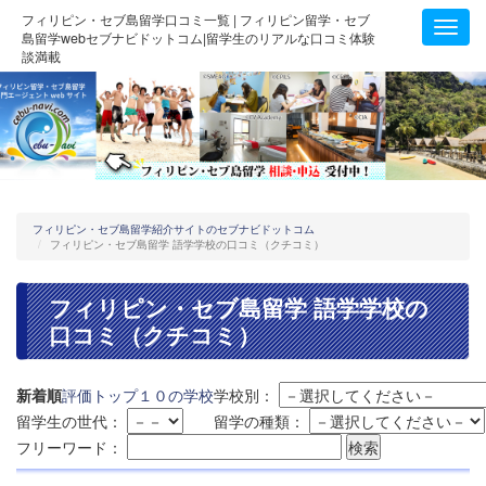
フィリピン・セブ島留学口コミ一覧 | フィリピン留学・セブ
Toggl
島留学webセブナビドットコム|留学生のリアルな口コミ体験
navig
談満載
フィリピン・セブ島留学紹介サイトのセブナビドットコム
フィリピン・セブ島留学 語学学校の口コミ（クチコミ）
フィリピン・セブ島留学 語学学校の
口コミ（クチコミ）
新着順
評価トップ１０の学校
学校別：
留学生の世代：
留学の種類：
フリーワード：