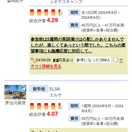
森岡紀子
ュオヤコキャンプ
期間
全12日間 (2024年8月～
2024年8月)
4.29
総合評価
費用
40万円以上～41万円未満
(授業料+食事+宿泊費)
参加前は2週間の英語漬けは心配しかありませんで
したが、楽しくてあっという間でした。こちらの要
望事項にも臨機応変に対応して...
'24/09/26
写真あり
参考になった!268人
ク
チコミ詳細を見る
留学校
ELSA
エルサ
夛治川真理
期間
1週間 (2024年8月～2024
年8月)
4.07
総合評価
費用
29万円以上～30万円未満
(授業料+食事+宿泊費)