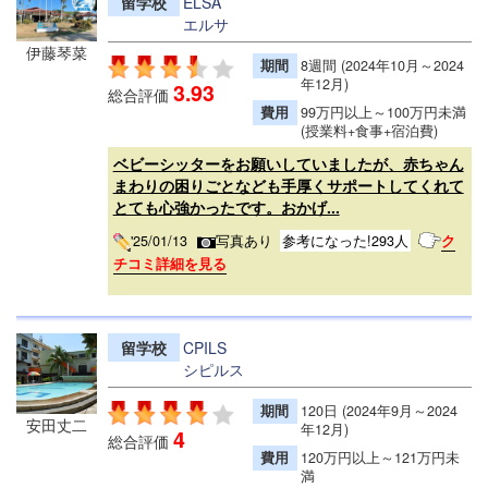
留学校
ELSA
エルサ
伊藤琴菜
期間
8週間 (2024年10月～2024
年12月)
3.93
総合評価
費用
99万円以上～100万円未満
(授業料+食事+宿泊費)
ベビーシッターをお願いしていましたが、赤ちゃん
まわりの困りごとなども手厚くサポートしてくれて
とても心強かったです。おかげ...
'25/01/13
写真あり
参考になった!293人
ク
チコミ詳細を見る
留学校
CPILS
シピルス
期間
120日 (2024年9月～2024
安田丈二
年12月)
4
総合評価
費用
120万円以上～121万円未
満