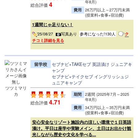
年8月)
4
総合評価
費用
26万円以上～27万円未満
(授業料+食事+宿泊費)
1週間じゃ足りない！
'25/08/27
写真あり
参考になった!130人
ク
チコミ詳細を見る
留学校
セブナビ×TAKEセブ 英語漬け ジュニアキ
ャンプ
セブナビ×テイクセブ イングリッシュジ
ュニアキャンプ
ツツミマリ
カ
期間
2週間 (2025年7月～2025
年8月)
4.71
総合評価
費用
34万円以上～35万円未満
(授業料+食事+宿泊費)
安心安全なリゾート施設内の涼しい環境で１日英語
漬け。平日は座学や実験メイン、土日はお出かけ観
光しながら歴史や文化を学べる...