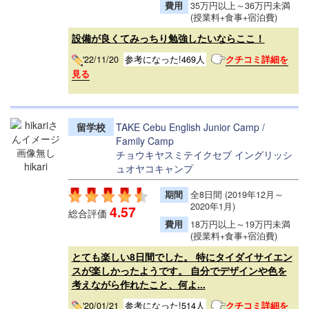
費用
35万円以上～36万円未満
(授業料+食事+宿泊費)
設備が良くてみっちり勉強したいならここ！
'22/11/20
参考になった!469人
クチコミ詳細を
見る
留学校
TAKE Cebu English Junior Camp /
Family Camp
チョウキヤスミテイクセブ イングリッシ
hikari
ュオヤコキャンプ
期間
全8日間 (2019年12月～
2020年1月)
4.57
総合評価
費用
18万円以上～19万円未満
(授業料+食事+宿泊費)
とても楽しい8日間でした。 特にタイダイサイエン
スが楽しかったようです。 自分でデザインや色を
考えながら作れたこと、何よ...
'20/01/21
参考になった!514人
クチコミ詳細を