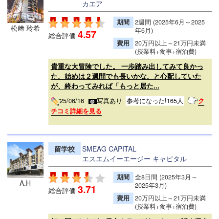
カエア
期間
2週間 (2025年6月～2025
松﨑 玲希
年6月)
4.57
総合評価
費用
20万円以上～21万円未満
(授業料+食事+宿泊費)
貴重な大冒険でした。 一歩踏み出してみて良かっ
た。始めは２週間でも長いかな。と心配していた
が、終わってみれば「もっと居た...
'25/06/16
写真あり
参考になった!165人
ク
チコミ詳細を見る
留学校
SMEAG CAPITAL
エスエムイーエージー キャピタル
期間
全8日間 (2025年3月～
A.H
2025年3月)
3.71
総合評価
費用
20万円以上～21万円未満
(授業料+食事+宿泊費)