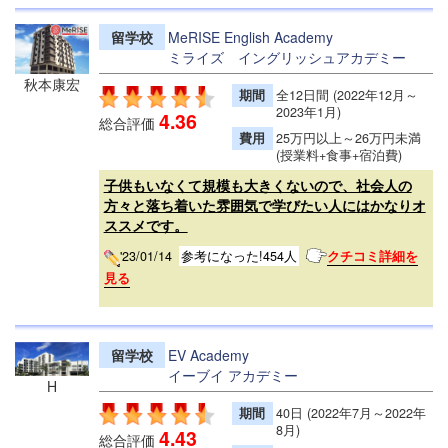
留学校
MeRISE English Academy
ミライズ イングリッシュアカデミー
秋本康宏
期間
全12日間 (2022年12月～
2023年1月)
4.36
総合評価
費用
25万円以上～26万円未満
(授業料+食事+宿泊費)
子供もいなくて規模も大きくないので、社会人の
方々と落ち着いた雰囲気で学びたい人にはかなりオ
ススメです。
'23/01/14
参考になった!454人
クチコミ詳細を
見る
留学校
EV Academy
イーブイ アカデミー
H
期間
40日 (2022年7月～2022年
8月)
4.43
総合評価