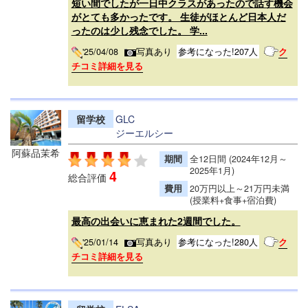
短い間でしたが一日中クラスがあったので話す機会
がとても多かったです。 生徒がほとんど日本人だ
ったのは少し残念でした。 学...
'25/04/08
写真あり
参考になった!207人
ク
チコミ詳細を見る
留学校
GLC
ジーエルシー
阿蘇品茉希
期間
全12日間 (2024年12月～
2025年1月)
4
総合評価
費用
20万円以上～21万円未満
(授業料+食事+宿泊費)
最高の出会いに恵まれた2週間でした。
'25/01/14
写真あり
参考になった!280人
ク
チコミ詳細を見る