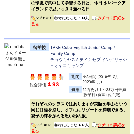
の環境で集中して学習する日と、休日はJパークア
イランドで思いっきり遊べる日...
'20/01/01
参考になった!438人
クチコミ詳細を
見る
留学校
TAKE Cebu English Junior Camp /
Family Camp
チョウキヤスミテイクセブ イングリッシ
marinba
ュオヤコキャンプ
期間
全8日間 (2019年12月～
2020年1月)
4.93
総合評価
費用
22万円以上～23万円未満
(授業料+食事+宿泊費)
それぞれのクラスではありますが英語を学ぶという
同じ目標を持ち、オフにはリゾートを満喫できる、
親子の絆を深める思い出の旅。
'22/10/18
参考になった!497人
クチコミ詳細を
見る