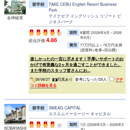
留学校
TAKE CEBU English Resort Business
Park
テイクセブ イングリッシュ リゾート ビ
金神綾里
ジネスパーク
期間
8週間 (2026年4月～2026
年6月)
4.86
総合評価
費用
77万円以上～78万円未満
(授業料+食事+宿泊費)
楽しかったの一言に尽きます！手厚いサポートのお
かげで有意義な2ヶ月を過ごすことができました。
また学校のスタッフ皆さんにお...
'26/06/27
写真あり
参考になった!25人
クチ
コミ詳細を見る
留学校
SMEAG CAPITAL
エスエムイーエージー キャピタル
期間
1日 (2026年3月～2026年3
KOBAYASHI
月)