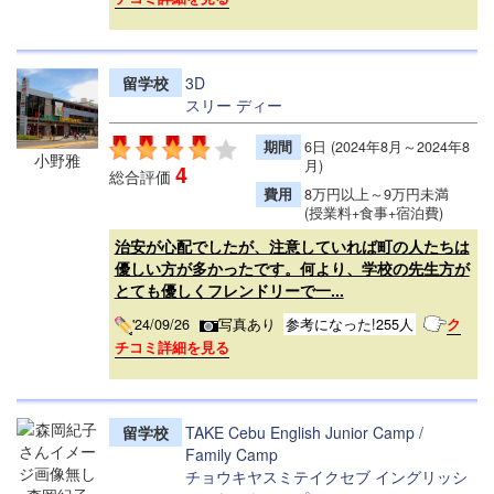
留学校
3D
スリー ディー
期間
6日 (2024年8月～2024年8
小野雅
月)
4
総合評価
費用
8万円以上～9万円未満
(授業料+食事+宿泊費)
治安が心配でしたが、注意していれば町の人たちは
優しい方が多かったです。何より、学校の先生方が
とても優しくフレンドリーで一...
'24/09/26
写真あり
参考になった!255人
ク
チコミ詳細を見る
留学校
TAKE Cebu English Junior Camp /
Family Camp
チョウキヤスミテイクセブ イングリッシ