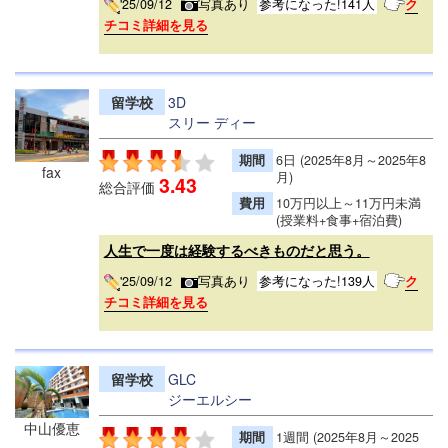
'25/09/12
写真あり
参考になった!141人
ク
チコミ詳細を見る
留学校
3D
スリー ディー
期間
6日 (2025年8月～2025年8
fax
月)
3.43
総合評価
費用
10万円以上～11万円未満
(授業料+食事+宿泊費)
人生で一度は経験するべきものだと思う。
'25/09/12
写真あり
参考になった!139人
ク
チコミ詳細を見る
留学校
GLC
ジーエルシー
中山優恵
期間
1週間 (2025年8月～2025