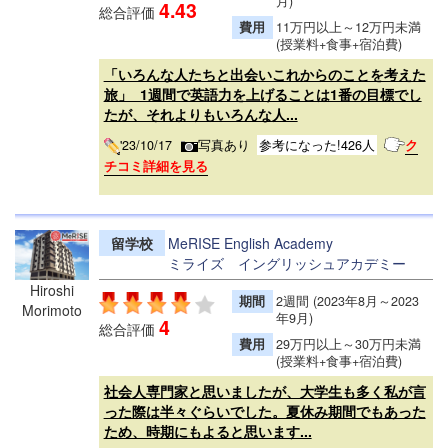
月)
4.43
総合評価
費用
11万円以上～12万円未満
(授業料+食事+宿泊費)
「いろんな人たちと出会いこれからのことを考えた
旅」 1週間で英語力を上げることは1番の目標でし
たが、それよりもいろんな人...
'23/10/17
写真あり
参考になった!426人
ク
チコミ詳細を見る
留学校
MeRISE English Academy
ミライズ イングリッシュアカデミー
Hiroshi
期間
2週間 (2023年8月～2023
Morimoto
年9月)
4
総合評価
費用
29万円以上～30万円未満
(授業料+食事+宿泊費)
社会人専門家と思いましたが、大学生も多く私が言
った際は半々ぐらいでした。夏休み期間でもあった
ため、時期にもよると思います...