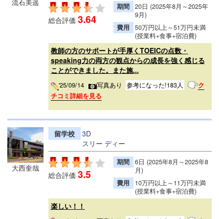
流石美遥
期間
20日 (2025年8月～2025年
9月)
3.64
総合評価
費用
50万円以上～51万円未満
(授業料+食事+宿泊費)
教師の方のサポートが手厚くTOEICの点数・
speaking力の両方の観点からの成長を強く感じる
ことができました。また施...
'25/09/14
写真あり
参考になった!183人
ク
チコミ詳細を見る
留学校
3D
スリー ディー
期間
6日 (2025年8月～2025年8
大西奎哉
月)
3.5
総合評価
費用
10万円以上～11万円未満
(授業料+食事+宿泊費)
楽しい！！