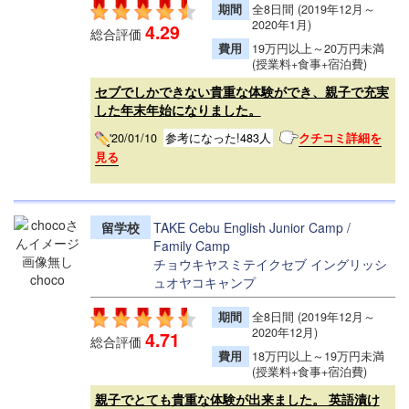
期間
全8日間 (2019年12月～
2020年1月)
4.29
総合評価
費用
19万円以上～20万円未満
(授業料+食事+宿泊費)
セブでしかできない貴重な体験ができ、親子で充実
した年末年始になりました。
'20/01/10
参考になった!483人
クチコミ詳細を
見る
留学校
TAKE Cebu English Junior Camp /
Family Camp
チョウキヤスミテイクセブ イングリッシ
choco
ュオヤコキャンプ
期間
全8日間 (2019年12月～
2020年12月)
4.71
総合評価
費用
18万円以上～19万円未満
(授業料+食事+宿泊費)
親子でとても貴重な体験が出来ました。 英語漬け