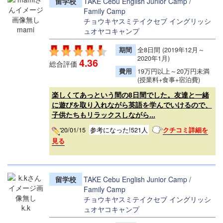
留学校
TAKE Cebu English Junior Camp /
Family Camp
チョウキヤスミテイクセブ イングリッシ
mami
ュオヤコキャンプ
期間
全8日間 (2019年12月～
2020年1月)
4.36
総合評価
費用
19万円以上～20万円未満
(授業料+食事+宿泊費)
楽しくてあっという間の8日間でした。友達と一緒
に遊びを取り入れながら英語を学んでいけるので、
子供たちもリラックスしながら...
'20/01/15
参考になった!521人
クチコミ詳細を
見る
留学校
TAKE Cebu English Junior Camp /
Family Camp
チョウキヤスミテイクセブ イングリッシ
k.k
ュオヤコキャンプ