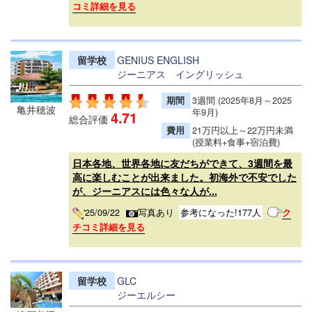
コミ詳細を見る
留学校
GENIUS ENGLISH
ジーニアス イングリッシュ
期間
3週間 (2025年8月～2025
亀井穂波
年9月)
4.71
総合評価
費用
21万円以上～22万円未満
(授業料+食事+宿泊費)
日本各地、世界各地に友だちができて、3週間を最
高に楽しむことが出来ました。初海外で不安でした
が、ジーニアスには色々な人が...
'25/09/22
写真あり
参考になった!177人
ク
チコミ詳細を見る
留学校
GLC
ジーエルシー