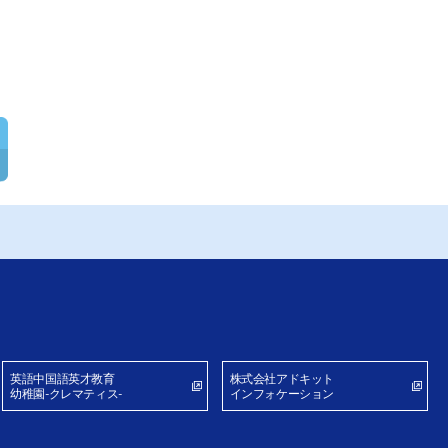
英語中国語英才教育
株式会社アドキット
幼稚園-クレマティス-
インフォケーション