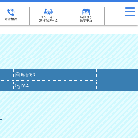
オンライン
特典付き
電話相談
無料相談申込
留学申込
現地便り
Q&A
ー