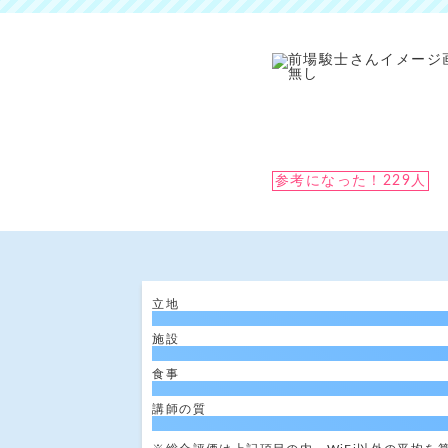
参考になった！229人
立地
施設
食事
講師の質