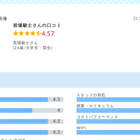
口
前場駿士さんの口コミ
4.57
前場駿士さん
(26歳/大学生・院生)
スタッフの対応
4.5
授業・カリキュラム
4
コストパフォーマンス
4.5
WIFI
4.5