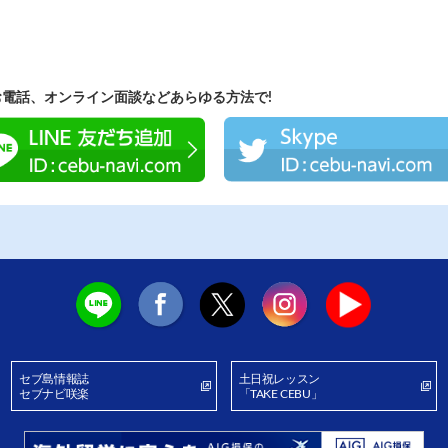
お電話、オンライン面談などあらゆる方法で!
セブ島情報誌
土日祝レッスン
セブナビ咲楽
「TAKE CEBU」