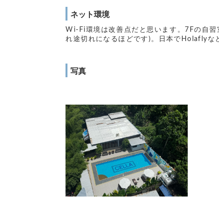
ネット環境
Wi-Fi環境は改善点だと思います。7Fの
れ途切れになるほどです)。日本でHolafly
写真