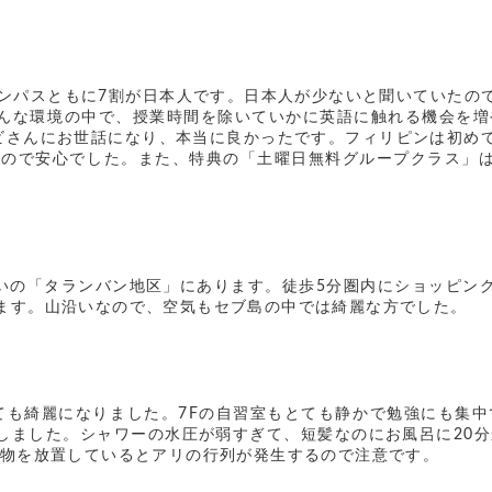
umキャンパスともに7割が日本人です。日本人が少ないと聞いてい
んな環境の中で、授業時間を除いていかに英語に触れる機会を増
ナビさんにお世話になり、本当に良かったです。フィリピンは初め
けたので安心でした。また、特典の「土曜日無料グループクラス」
らいの「タランバン地区」にあります。徒歩5分圏内にショッピ
ます。山沿いなので、空気もセブ島の中では綺麗な方でした。
ても綺麗になりました。7Fの自習室もとても静かで勉強にも集中
しました。シャワーの水圧が弱すぎて、短髪なのにお風呂に20分
べ物を放置しているとアリの行列が発生するので注意です。