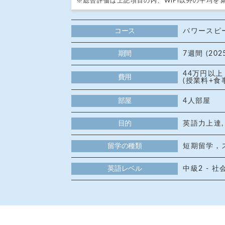
※総合評価は上記項目の内、WiFi以外の平均を
コース
パワースピ
期間
7週間 (20
44万円以上
費用
(授業料+食
部屋
4人部屋
目的
英語力上達,
留学の種類
短期留学 ,
英語レベル
中級2 -