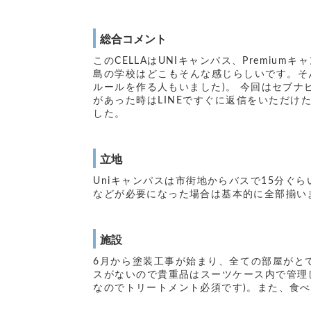
総合コメント
このCELLAはUNIキャンパス、Premi
島の学校はどこもそんな感じらしいです。そ
ルールを作る人もいました)。 今回はセブ
があった時はLINEですぐに返信をいただ
した。
立地
Uniキャンパスは市街地からバスで15分ぐ
などが必要になった場合は基本的に全部揃い
施設
6月から塗装工事が始まり、全ての部屋がと
スがないので貴重品はスーツケース内で管理
なのでトリートメント必須です)。また、食