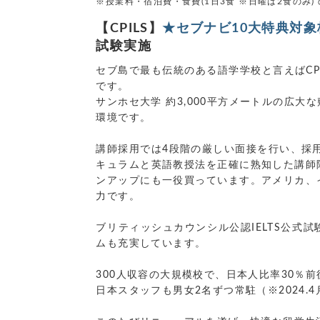
※授業料・宿泊費・食費(1日3食 ※日曜は2食のみ)
【CPILS】
★セブナビ10大特典対象
試験実施
セブ島で最も伝統のある語学学校と言えばCP
です。
サンホセ大学 約3,000平方メートルの広
環境です。
講師採用では4段階の厳しい面接を行い、採
キュラムと英語教授法を正確に熟知した講師
ンアップにも一役買っています。アメリカ、
力です。
ブリティッシュカウンシル公認IELTS公式試
ムも充実しています。
300人収容の大規模校で、日本人比率30％
日本スタッフも男女2名ずつ常駐（※2024