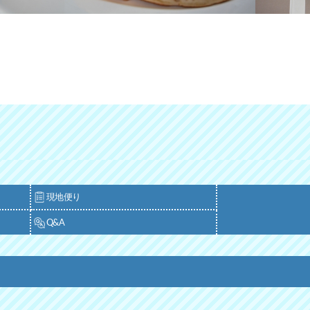
現地便り
Q&A