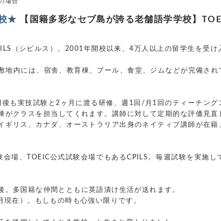
 の場合
校★
【国籍多彩なセブ島が誇る老舗語学学校】TOEI
ILS（シピルス）。2001年開校以来、4万人以上の留学生を受
大な敷地内には、宿舎、教育棟、プール、食堂、ジムなどが完備さ
用後も実技試験と2ヶ月に渡る研修、週1回/月1回のティーチン
陣がクラスを担当してくれます。講師に対して定期的な評価見直
イギリス、カナダ、オーストラリア出身のネイティブ講師が在籍
験会場、TOEIC公式試験会場でもあるCPILS。毎週試験を実
前後。多国籍な仲間とともに英語漬け生活が送れます。
.4月現在）。もしもの時も心強い限りです。