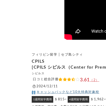
フィリピン留学 | セブ島シティ
CPILS
[CPILS シピルス（Center for Premie
シピルス
口コミ総合評価
3.61
（2）
2024/12/11
キャッシュバックなど10大特典対象校
＄815~
＄1,962
1週間留学費用
4週間留学費用