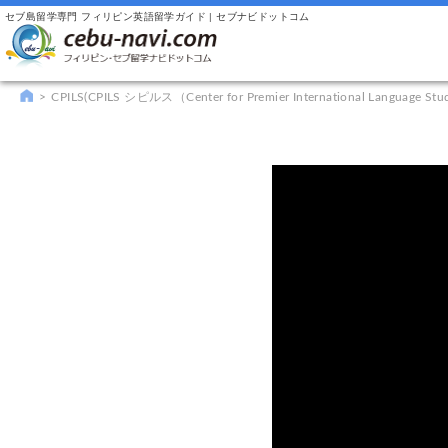
セブ島留学専門 フィリピン英語留学ガイド | セブナビドットコム
CPILS(CPILS シピルス（Center for Premier International Language Stu