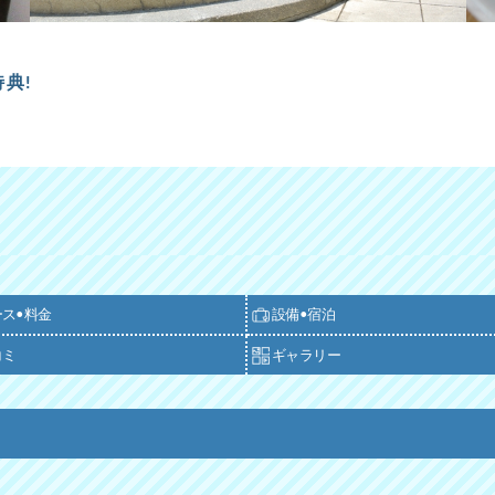
典!
ース•料金
設備•宿泊
コミ
ギャラリー