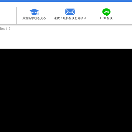
厳選留学校を見る
速攻！無料相談と見積り
LINE相談
dies）)