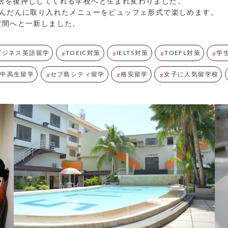
活を後押ししてくれる学校へと生まれ変わりました。
ふんだんに取り入れたメニューをビュッフェ形式で楽しめます。
空間へと一新しました。
ビジネス英語留学
TOEIC対策
IELTS対策
TOEFL対策
学
小中高生留学
セブ島シティ留学
格安留学
女子に人気留学校