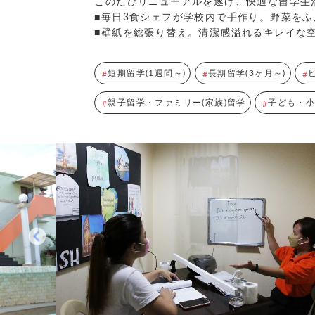
このたびリニューアルを遂げ、快適な留学生
■毎日3食シェフが学校内で手作り。野菜を
■壁紙を総張り替え。清潔感溢れるキレイな
短期留学(1週間～)
長期留学(3ヶ月～)
親子留学・ファミリー(家族)留学
子ども・