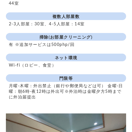
44室
複数人部屋数
2-3人部屋：30室、4-5人部屋：14室
掃除(お部屋クリーニング)
有 ※追加サービスは500php/回
ネット環境
Wi-fi（ロビー、食堂）
門限等
月曜-木曜：外出禁止（銀行や郵便局などは可） 金曜-日
曜：朝6時-夜12時は外出可※外泊時は金曜夕方5時まで
に外泊届提出