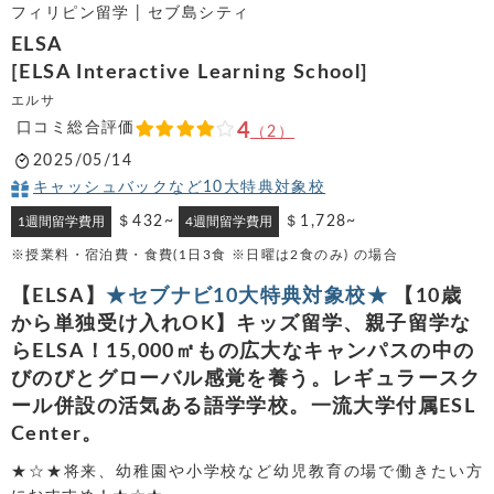
フィリピン留学 | セブ島シティ
ELSA
[ELSA Interactive Learning School]
エルサ
口コミ総合評価
4
（2）
2025/05/14
キャッシュバックなど10大特典対象校
＄432~
＄1,728~
1週間留学費用
4週間留学費用
※授業料・宿泊費・食費(1日3食 ※日曜は2食のみ) の場合
【ELSA】
★セブナビ10大特典対象校★
【10歳
から単独受け入れOK】キッズ留学、親子留学な
らELSA！15,000㎡もの広大なキャンパスの中の
びのびとグローバル感覚を養う。レギュラースク
ール併設の活気ある語学学校。一流大学付属ESL
Center。
★☆★将来、幼稚園や小学校など幼児教育の場で働きたい方