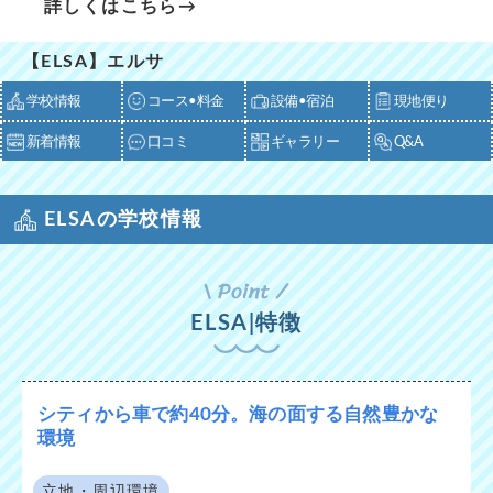
詳しくはこちら→
【ELSA】エルサ
学校情報
コース•料金
設備•宿泊
現地便り
新着情報
口コミ
ギャラリー
Q&A
ELSAの学校情報
ELSA|特徴
シティから車で約40分。海の面する自然豊かな
環境
立地・周辺環境