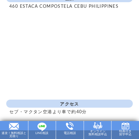
460 ESTACA COMPOSTELA CEBU PHILIPPINES
アクセス
セブ・マクタン空港より車で約40分
代表連絡先
オンライン
特典付き
+63-32）253-8188
速攻！無料相談と
LINE相談
電話相談
無料相談申込
留学申込
見積り