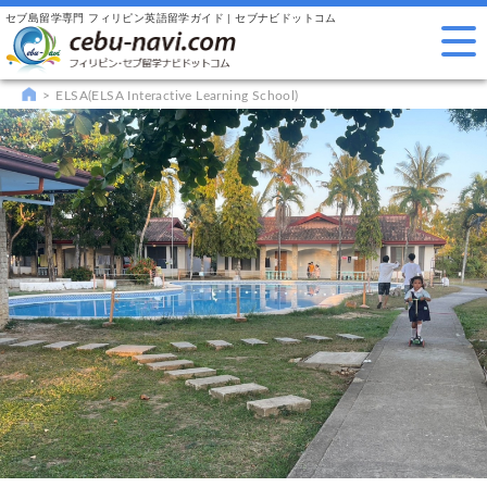
セブ島留学専門 フィリピン英語留学ガイド | セブナビドットコム
ELSA(ELSA Interactive Learning School)