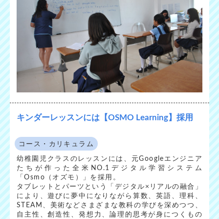
キンダーレッスンには【OSMO Learning】採用
コース・カリキュラム
幼稚園児クラスのレッスンには、元Googleエンジニア
たちが作った全米NO.1デジタル学習システム
「Osmo（オズモ）」を採用。
タブレットとパーツという「デジタル×リアルの融合」
により、遊びに夢中になりながら算数、英語、理科、
STEAM、美術などさまざまな教科の学びを深めつつ、
自主性、創造性、発想力、論理的思考が身につくもの