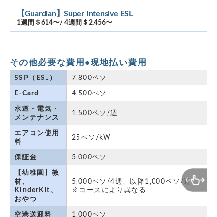
【Guardian】Super Intensive ESL
1週間＄614〜/ 4週間＄2,456〜
その他必要な費用•現地払い費用
SSP（ESL）
7,800ペソ
E-Card
4,500ペソ
水道・電気・
1,500ペソ/週
メンテナンス
エアコン使用
25ペソ/kW
料
保証金
5,000ペソ
【幼稚園】教
材、
5,000ペソ/4週、以降1,000ペソ/週　
KinderKit、
※コースにより異なる
おやつ　
空港送迎料
1,000ペソ