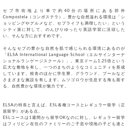
セブ市街地より車で約40分の場所にある郊外
Compostela（コンポステラ）。豊かな自然溢れる環境は「シ
ョッピングやグルメなど、セブライフも満喫したい」という
シティ派に対して、のんびりゆったり英語学習に没頭した
い、そんな方におすすめです。
そんなセブの豊かな自然を肌で感じられる環境にあるのが
「ELSA International Language School（エルサインターナ
ショナルランゲージスクール）」。東京ドーム1.25倍という
広大な敷地を有し、一つのまちのようなコミュニティを形成
しています。校舎のほかに学生寮、グラウンド、プールなど
さまざまな施設を有します。ムツゴロウが生息する海も面す
る、自然豊かな環境が魅力です。
ELSAの特長と言えば、ESL各種コースとレギュラー留学（正
規留学）がある点。
ESLコースは1週間から留学OKなのに対し、レギュラー留学
はフィリピン在住のファミリーのご子息や現地の子ども達と