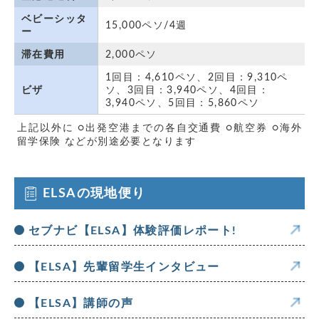
ベビーシッタ
15,000ペソ/4週　
ー
滞在費用
2,000ペソ
1回目：4,610ペソ、2回目：9,310ペ
ビザ
ソ、3回目：3,940ペソ、4回目：
3,940ペソ、5回目：5,860ペソ
上記以外に ○出発空港までの各自交通費 ○航空券 ○海外
留学保険 などが別途必要となります
ELSAの現地便り
セブナビ【ELSA】体験評価レポート!
【ELSA】先輩留学生インタビュー
【ELSA】講師の声