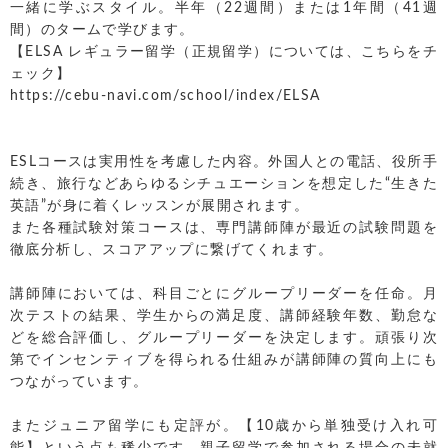
一緒に学ぶスタイル。半年（22週間）または1年間（41週
間）のタームで学びます。
【ELSA レギュラー留学（正規留学）については、こちらをチ
ェック】
https://cebu-navi.com/school/index/ELSA
ESLコースは実用性を考慮した内容。外国人との電話、役所手
続き、旅行などあらゆるシチュエーションを想定した“生きた
英語”が身に着くレッスンが展開されます。
また各種試験対策コースは、専門講師陣が最近の試験問題を
徹底分析し、スコアアップに繋げてくれます。
講師陣においては、科目ごとにグループリーダーを任命。月
次テストの結果、学生からの満足度、講師経験年数、勤怠な
どを総合評価し、グループリーダーを決定します。頑張り次
第でインセンティブを得られる仕組みが講師陣の質向上にも
つながっています。
またジュニア留学にも定評が。【10歳から単独受け入れ可
能】という点も稀少です。親子留学で参加される場合の未就