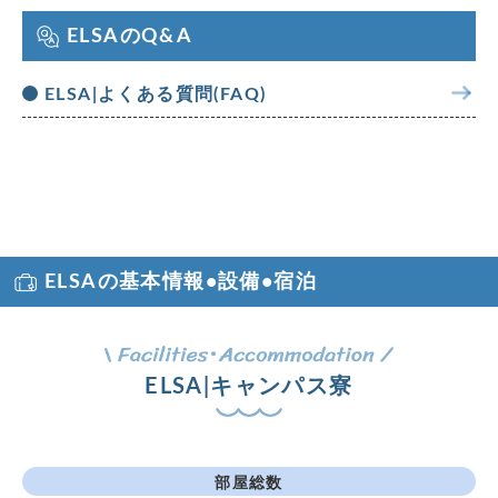
ELSAのQ&A
ELSA|よくある質問(FAQ)
ELSAの基本情報•設備•宿泊
ELSA|キャンパス寮
部屋総数