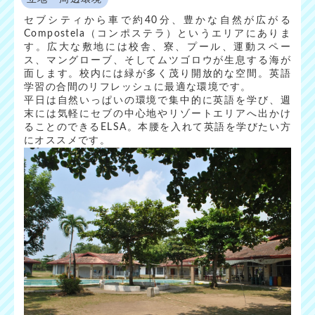
セブシティから車で約40分、豊かな自然が広がる
Compostela（コンポステラ）というエリアにありま
す。広大な敷地には校舎、寮、プール、運動スペー
ス、マングローブ、そしてムツゴロウが生息する海が
面します。校内には緑が多く茂り開放的な空間。英語
学習の合間のリフレッシュに最適な環境です。
平日は自然いっぱいの環境で集中的に英語を学び、週
末には気軽にセブの中心地やリゾートエリアへ出かけ
ることのできるELSA。本腰を入れて英語を学びたい方
にオススメです。