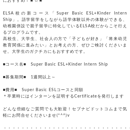
におすすめ！★☆★
ELSA校の新コース「Super Basic ESL+Kinder Intern
Ship」。語学留学をしながら語学体験以外の体験ができる、
幼稚園併設で親子留学に特化しているELSA校だからこそ行え
るプログラムです。
高校生、大学生、社会人の方で「子どもが好き」「将来幼児
教育関係に進みたい」とお考えの方、ぜひご検討くださいま
せ。大学生のガクチカにもおすすめです。
■コース名■ Super Basic ESL+Kinder Intern Ship
■募集期間■ 1週間以上～
■費用■ Super Basic ESLコースと同額
＊卒業時にはインターンを証明するCertificateを発行します
どんな些細なご質問でも大歓迎！セブナビドットコムまで気
軽にお問合せくださいませ(*^^)v
・・・・・・・・・・・・・・・・・・・・・・・・・・・・