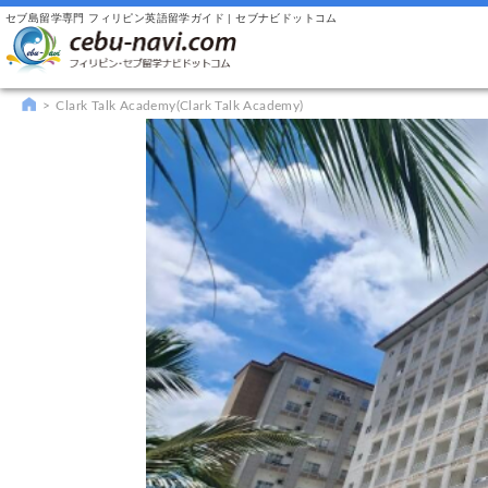
セブ島留学専門 フィリピン英語留学ガイド | セブナビドットコム
Clark Talk Academy(Clark Talk Academy)