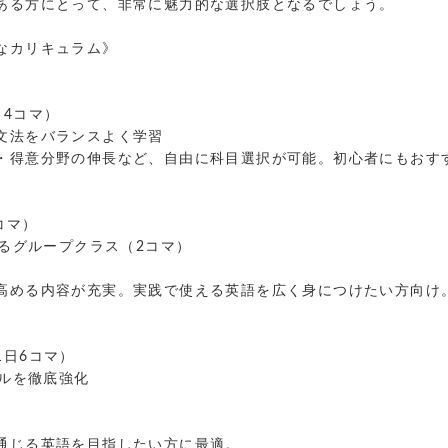
ある方にとって、非常に魅力的な選択肢となるでしょう。
なカリキュラム》
4コマ）
文法をバランスよく学習
・得意分野の伸長など、自由に科目選択が可能。初心者にもおす
コマ）
よるグループクラス（2コマ）
高める内容が充実。実践で使える英語を広く身につけたい方向け
1日6コマ）
キルを徹底強化
通じる英語を目指したい方に最適。