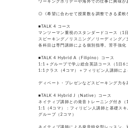
ワーキングホリデーや海外での仕事に興味が
◎《希望に合わせて授業数を調整できる柔軟
■TALK 4 コース
マンツーマン重視のスタンダードコース（1日
スピーキング／リスニング／リーディング／
各科目は専門講師による個別指導。苦手強化
■TALK 4 Hybrid A（Filipino）コース
1:1＋グループで学ぶ総合英語コース（1日6
1:1クラス（4コマ）＋フィリピン人講師に
ディベート・プレゼンなどスピーキング力を
■TALK 4 Hybrid J（Native）コース
ネイティブ講師との発音トレーニング付き（
1:1（4コマ）：フィリピン人講師と基礎ス
グループ（2コマ）
ネイティブ講師による発音特化型レッスン。