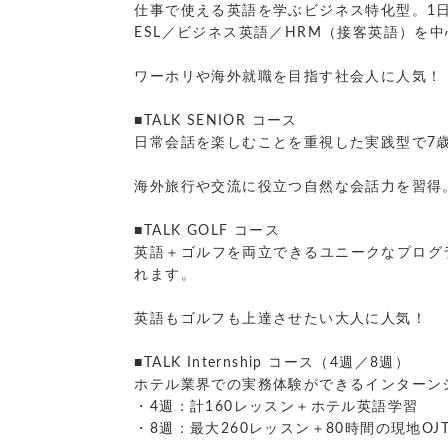
仕事で使える英語を学ぶビジネス特化型。1
ESL／ビジネス英語／HRM（接客英語）を
ワーホリや海外就職を目指す社会人に人気！
■TALK SENIOR コース
日常会話を楽しむことを重視した実践型で7
海外旅行や交流に役立つ自然な会話力を習得
■TALK GOLF コース
英語＋ゴルフを両立できるユニークなプログ
れます。
英語もゴルフも上達させたい大人に人気！
■TALK Internship コース（4週／8週）
ホテル業界での実務体験ができるインターン
・4週：計160レッスン＋ホテル英語学習
・8週：最大260レッスン＋80時間の現地OJ