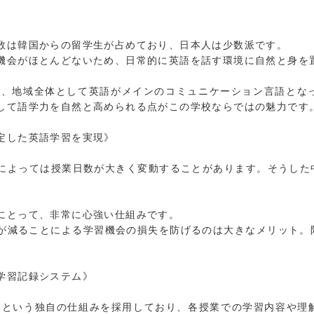
数は韓国からの留学生が占めており、日本人は少数派です。
機会がほとんどないため、日常的に英語を話す環境に自然と身を
者が少なく、地域全体として英語がメインのコミュニケーション言語
して語学力を自然と高められる点がこの学校ならではの魅力です
定した英語学習を実現》
っては授業日数が大きく変動することがあります。そうした中で、Cla
にとって、非常に心強い仕組みです。
が減ることによる学習機会の損失を防げるのは大きなメリット。
学習記録システム》
クラスコード」という独自の仕組みを採用しており、各授業での学習内容