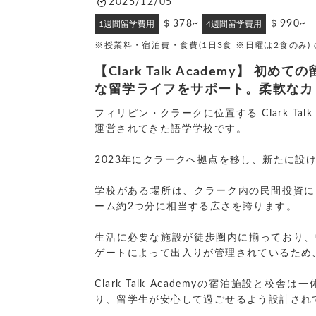
2025/12/05
＄378~
＄990~
1週間留学費用
4週間留学費用
※授業料・宿泊費・食費(1日3食 ※日曜は2食のみ)
【Clark Talk Academ
な留学ライフをサポート。柔軟なカ
フィリピン・クラークに位置する Clark T
運営されてきた語学学校です。
2023年にクラークへ拠点を移し、新たに
学校がある場所は、クラーク内の民間投資によ
ーム約2つ分に相当する広さを誇ります。
生活に必要な施設が徒歩圏内に揃っており、
ゲートによって出入りが管理されているため
Clark Talk Academyの宿泊施
り、留学生が安心して過ごせるよう設計され