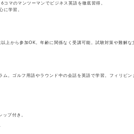
日6コマのマンツーマンでビジネス英語を徹底習得。
中心に学習。
歳以上から参加OK。年齢に関係なく受講可能。試験対策や難解な
。
ラム。ゴルフ用語やラウンド中の会話を英語で学習。フィリピン
シップ付き。
T