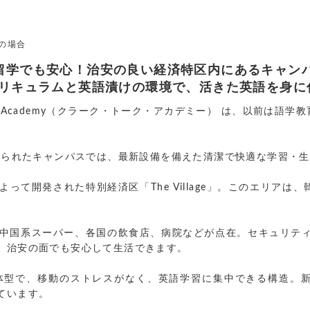
 の場合
y】 初めての留学でも安心！治安の良い経済特区内にあるキ
リキュラムと英語漬けの環境で、活きた英語を身に
alk Academy（クラーク・トーク・アカデミー） は、以前は
設けられたキャンパスでは、最新設備を備えた清潔で快適な学習・
って開発された特別経済区「The Village」。このエリア
中国系スーパー、各国の飲食店、病院などが点在。セキュリティ
、治安の面でも安心して生活できます。
設と校舎は一体型で、移動のストレスがなく、英語学習に集中できる構
ています。