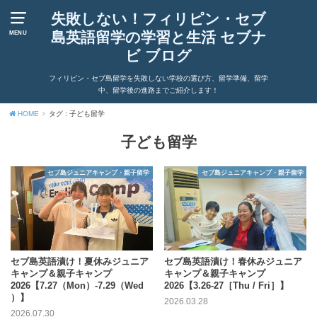
失敗しない！フィリピン・セブ
島英語留学の学習と生活 セブナ
MENU
ビ ブログ
フィリピン・セブ島留学を失敗しない学校の選び方、留学準備、留学
中、留学後の進路までご紹介します！
HOME
タグ : 子ども留学
子ども留学
セブ島ジュニアキャンプ・親子留学
セブ島ジュニアキャンプ・親子留学
セブ島英語漬け！夏休みジュニア
セブ島英語漬け！春休みジュニア
キャンプ＆親子キャンプ
キャンプ＆親子キャンプ
2026【7.27（Mon）-7.29（Wed
2026【3.26-27［Thu / Fri］】
）】
2026.03.28
2026.07.30