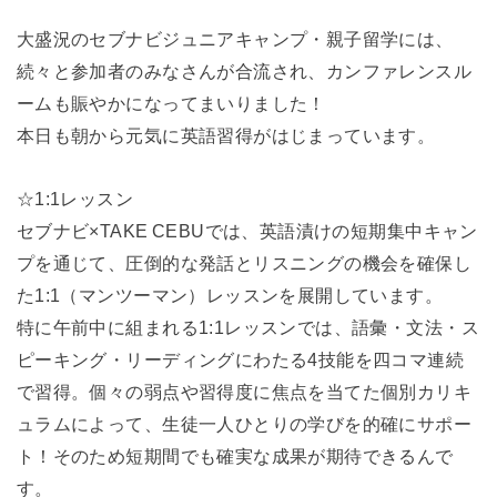
大盛況のセブナビジュニアキャンプ・親子留学には、
続々と参加者のみなさんが合流され、カンファレンスル
ームも賑やかになってまいりました！
本日も朝から元気に英語習得がはじまっています。
☆1:1レッスン
セブナビ×TAKE CEBUでは、英語漬けの短期集中キャン
プを通じて、圧倒的な発話とリスニングの機会を確保し
た1:1（マンツーマン）レッスンを展開しています。
特に午前中に組まれる1:1レッスンでは、語彙・文法・ス
ピーキング・リーディングにわたる4技能を四コマ連続
で習得。個々の弱点や習得度に焦点を当てた個別カリキ
ュラムによって、生徒一人ひとりの学びを的確にサポー
ト！そのため短期間でも確実な成果が期待できるんで
す。