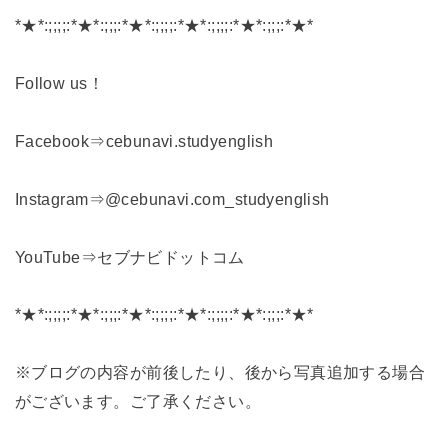
*★*:;;;;:*★*:;;;:*★*:;;;;:*★*:;;;;:*★*:;;;:*★*
Follow us！
Facebook⇒cebunavi.studyenglish
Instagram⇒@cebunavi.com_studyenglish
YouTube⇒セブナビドットコム
*★*:;;;;:*★*:;;;:*★*:;;;;:*★*:;;;;:*★*:;;;:*★*
※ブログの内容が前後したり、後から写真追加する場合
がございます。ご了承ください。