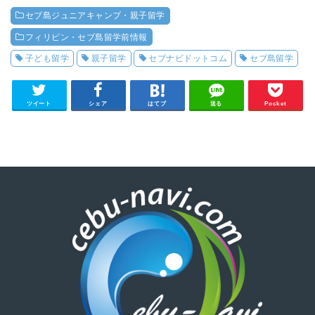
セブ島ジュニアキャンプ・親子留学
フィリピン・セブ島留学前情報
子ども留学
親子留学
セブナビドットコム
セブ島留学
ツイート
シェア
はてブ
送る
Pocket