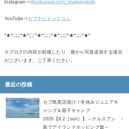
Instagram⇒
@cebunavi.com_studyenglish
YouTube⇒
セブナビドットコム
*★*:;;;;:*★*:;;;:*★*:;;;;:*★*:;;;;:*★*:;;;:*★*
※ブログの内容が前後したり、後から写真追加する場合
がございます。ご了承ください。
最近の投稿
セブ島英語漬け！冬休みジュニアキ
ャンプ＆親子キャンプ
2026【8.2［sun］】～ナルスアン
島でアイランドホッピング篇～