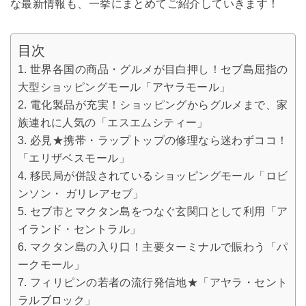
な最新情報も、一挙にまとめてご紹介していきます！
目次
世界各国の商品・グルメが目白押し！セブ島屈指の
大型ショッピングモール「アヤラモール」
電化製品が充実！ショッピングからグルメまで、家
族連れに人気の「エスエムシティー」
必見★携帯・ラップトップの修理なら迷わずココ！
「エリザベスモール」
移民局が併設されているショッピングモール「ロビ
ンソン・ ガリレアセブ」
セブ市とマクタン島をつなぐ玄関口として利用「ア
イランド・セントラル」
マクタン島の入り口！主要ターミナルで賑わう「パ
ークモール」
フィリピンの若者の流行発信地★「アヤラ・セント
ラルブロック」