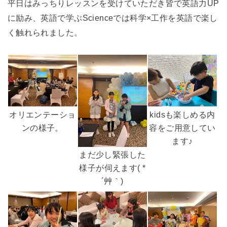
平日はみっちりレッスンを受けていただき皆で英語力UP
に励み、英語で学ぶScienceでは科学×工作を英語で楽し
く触れられました。
オリエンテーショ
kidsも楽しめる内
ンの様子。
容をご用意してい
ます♪
まだ少し緊張した
様子が伺えます( *
´艸｀)