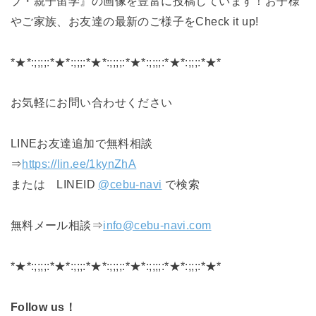
プ・親子留学』の画像を豊富に投稿しています！お子様
やご家族、お友達の最新のご様子をCheck it up!
*★*:;;;;:*★*:;;;:*★*:;;;;:*★*:;;;;:*★*:;;;:*★*
お気軽にお問い合わせください
LINEお友達追加で無料相談
⇒
https://lin.ee/1kynZhA
または LINEID
@cebu-navi
で検索
無料メール相談⇒
info@cebu-navi.com
*★*:;;;;:*★*:;;;:*★*:;;;;:*★*:;;;;:*★*:;;;:*★*
Follow us！