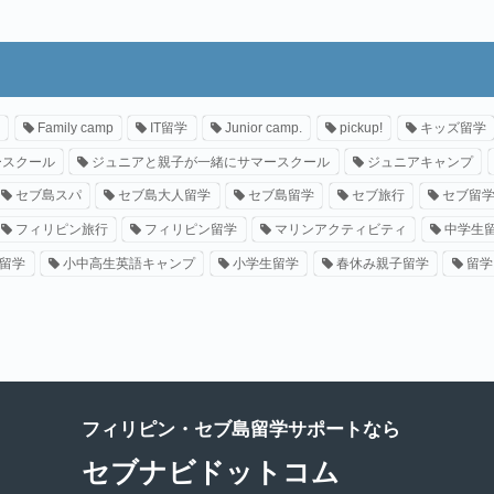
Family camp
IT留学
Junior camp.
pickup!
キッズ留学
ースクール
ジュニアと親子が一緒にサマースクール
ジュニアキャンプ
セブ島スパ
セブ島大人留学
セブ島留学
セブ旅行
セブ留
フィリピン旅行
フィリピン留学
マリンアクティビティ
中学生
留学
小中高生英語キャンプ
小学生留学
春休み親子留学
留学
フィリピン・セブ島留学サポートなら
セブナビドットコム