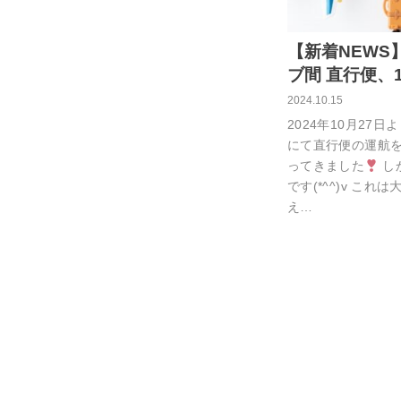
【新着NEWS
ブ間 直行便、
2024.10.15
2024年10月2
にて直行便の運航
ってきました
し
です(*^^)v こ
え…