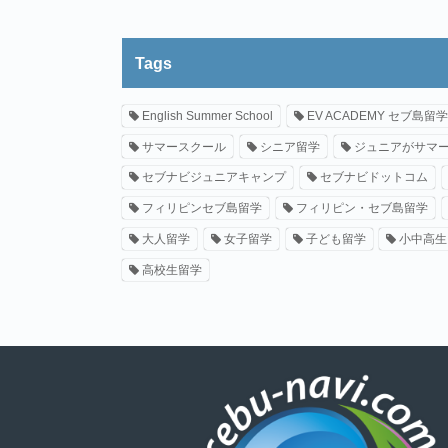
Tags
English Summer School
EV ACADEMY セブ島留学
サマースクール
シニア留学
ジュニアがサマ
セブナビジュニアキャンプ
セブナビドットコム
フィリピンセブ島留学
フィリピン・セブ島留学
大人留学
女子留学
子ども留学
小中高生
高校生留学