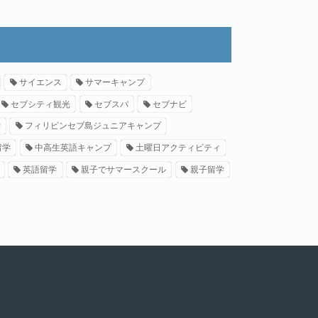
サイエンス
サマーキャンプ
セブシティ観光
セブスパ
セブナビ
学
フィリピンセブ島ジュニアキャンプ
留学
中高生英語キャンプ
土曜日アクティビティ
英語留学
親子でサマースクール
親子留学