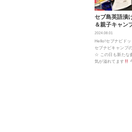
セブ島英語漬
＆親子キャンプ2
2024.08.01
Hello!セブナビド
セブナビキャンプ
☆ この日も新たな
気が溢れてます