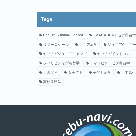
Tags
English Summer School
EV ACADEMY セブ島留学
サマースクール
シニア留学
ジュニアがサマ
セブナビジュニアキャンプ
セブナビドットコム
フィリピンセブ島留学
フィリピン・セブ島留学
大人留学
女子留学
子ども留学
小中高生
高校生留学