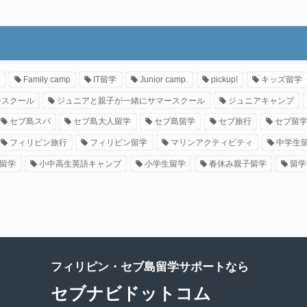
Family camp
IT留学
Junior camp.
pickup!
キッズ留学
ースクール
ジュニアと親子が一緒にサマースクール
ジュニアキャンプ
セブ島スパ
セブ島大人留学
セブ島留学
セブ旅行
セブ留
フィリピン旅行
フィリピン留学
マリンアクティビティ
中学生
留学
小中高生英語キャンプ
小学生留学
春休み親子留学
留学
フィリピン・セブ島留学サポートなら
セブナビドットコム