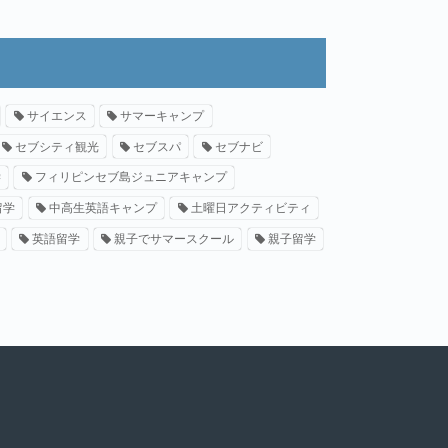
サイエンス
サマーキャンプ
セブシティ観光
セブスパ
セブナビ
学
フィリピンセブ島ジュニアキャンプ
留学
中高生英語キャンプ
土曜日アクティビティ
英語留学
親子でサマースクール
親子留学