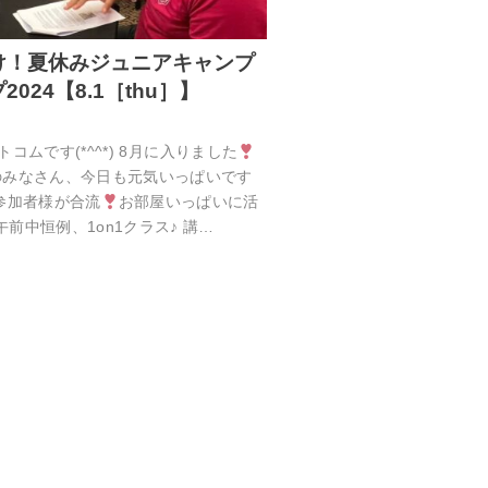
け！夏休みジュニアキャンプ
024【8.1［thu］】
ットコムです(*^^*) 8月に入りました
のみなさん、今日も元気いっぱいです
参加者様が合流
お部屋いっぱいに活
午前中恒例、1on1クラス♪ 講…