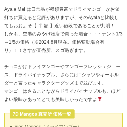
Ayala Mallは日常品が種類豊富でドライマンゴーがお値
打ちに買えると定評がありますが、そのAyalaと比較し
てもおおよそ【 半 額 】近い値段であることが判明！
しかも、空港のみやげ物店で買った場合・・・ナント1/3
～1/5の価格（※2024.8月現在。価格変動場合有
り）！！さすが直売所、スゴ過ぎます。
チョコがけドライマンゴーやマンゴーフレッシュジュー
ス、ドライパイナップル、さらにはTシャツやキーホル
ダーと言ったキャラクターグッズまで並びます。
マンゴーはさることながらドライパイナップルも、ほど
よい酸味があってとても美味しかったですよ
7D Mangos 直売所 価格一覧
●Dried Mngoes（ドライマンゴー）