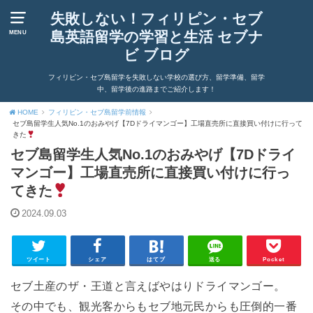
失敗しない！フィリピン・セブ
島英語留学の学習と生活 セブナ
MENU
ビ ブログ
フィリピン・セブ島留学を失敗しない学校の選び方、留学準備、留学
中、留学後の進路までご紹介します！
HOME
フィリピン・セブ島留学前情報
セブ島留学生人気No.1のおみやげ【7Dドライマンゴー】工場直売所に直接買い付けに行って
きた
セブ島留学生人気No.1のおみやげ【7Dドライ
マンゴー】工場直売所に直接買い付けに行っ
てきた
2024.09.03
ツイート
シェア
はてブ
送る
Pocket
セブ土産のザ・王道と言えばやはりドライマンゴー。
その中でも、観光客からもセブ地元民からも圧倒的一番