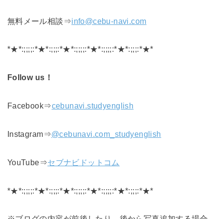
無料メール相談⇒
info@cebu-navi.com
*★*:;;;;:*★*:;;;:*★*:;;;;:*★*:;;;;:*★*:;;;:*★*
Follow us！
Facebook⇒
cebunavi.studyenglish
Instagram⇒
@cebunavi.com_studyenglish
YouTube⇒
セブナビドットコム
*★*:;;;;:*★*:;;;:*★*:;;;;:*★*:;;;;:*★*:;;;:*★*
※ブログの内容が前後したり、後から写真追加する場合