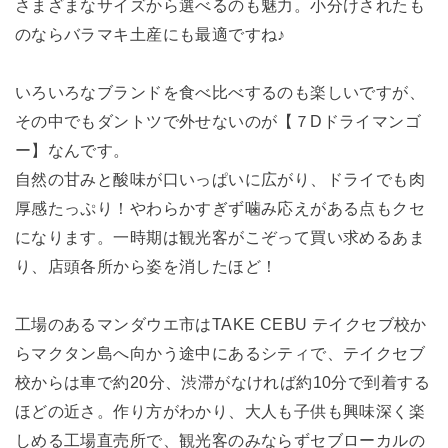
さまざまなサイズから選べるのも魅力。小分けされたも
のならバラマキ土産にも最適ですね♪
いろいろなブランドを食べ比べするのも楽しいですが、
その中でもダントツで外せないのが【７Dドライマンゴ
ー】なんです。
自然の甘みと酸味が口いっぱいに広がり、ドライでも肉
厚感たっぷり！やわらかすぎず噛み応えがある点もクセ
になります。一時期は観光客がこぞって買い求めるあま
り、店頭各所から姿を消したほど！
工場のあるマンダウエ市はTAKE CEBU テイクセブ校か
らマクタン島へ向かう途中にあるシティで、テイクセブ
校からは車で約20分、渋滞がなければ約10分で到着する
ほどの近さ。作り方がわかり、大人も子供も興味深く楽
しめる工場直売所で、観光客のみならずセブローカルの