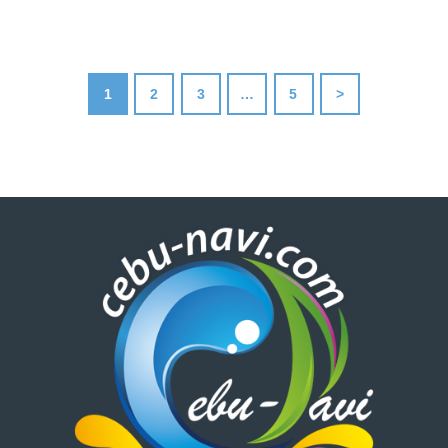
1
2
3
…
5
>