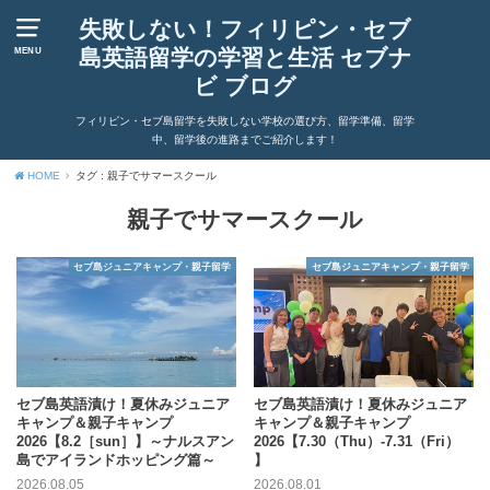
失敗しない！フィリピン・セブ
島英語留学の学習と生活 セブナ
MENU
ビ ブログ
フィリピン・セブ島留学を失敗しない学校の選び方、留学準備、留学
中、留学後の進路までご紹介します！
HOME
タグ : 親子でサマースクール
親子でサマースクール
セブ島ジュニアキャンプ・親子留学
セブ島ジュニアキャンプ・親子留学
セブ島英語漬け！夏休みジュニア
セブ島英語漬け！夏休みジュニア
キャンプ＆親子キャンプ
キャンプ＆親子キャンプ
2026【8.2［sun］】～ナルスアン
2026【7.30（Thu）-7.31（Fri）
島でアイランドホッピング篇～
】
2026.08.05
2026.08.01