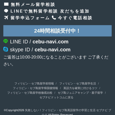
無料メール留学相談
LINEで無料留学相談 友だちを追加
留学申込フォーム
今すぐ電話相談
24時間相談受付中！
LINE ID /
cebu-navi.com
skype ID /
cebu-navi.com
ご返答は10:00-20:00になることがございます ご了承くだ
さい。
フィリピン・セブ島留学前情報
フィリピン・セブ島留学生活
フィリピン・セブ島留学帰国後情報
英語力を確実に付けるコツ
フィリピン・セブ島留学校徹底比較
セブ島ジュニアキャンプ・親子留学
セブナビドットコムに戻る
©Copyright2026
失敗しない！フィリピン・セブ島英語留学の学習と生活 セブナビ ブ
ログ
.All Rights Reserved.