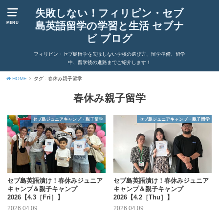
失敗しない！フィリピン・セブ
島英語留学の学習と生活 セブナ
MENU
ビ ブログ
フィリピン・セブ島留学を失敗しない学校の選び方、留学準備、留学
中、留学後の進路までご紹介します！
HOME
タグ : 春休み親子留学
春休み親子留学
セブ島ジュニアキャンプ・親子留学
セブ島ジュニアキャンプ・親子留学
セブ島英語漬け！春休みジュニア
セブ島英語漬け！春休みジュニア
キャンプ＆親子キャンプ
キャンプ＆親子キャンプ
2026【4.3［Fri］】
2026【4.2［Thu］】
2026.04.09
2026.04.09