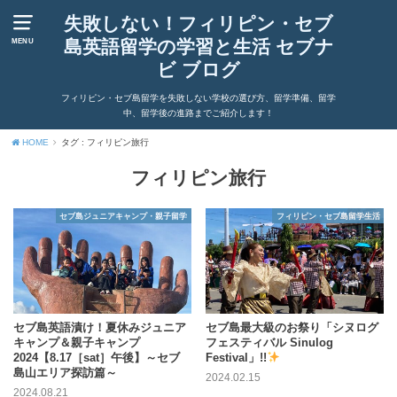
失敗しない！フィリピン・セブ
島英語留学の学習と生活 セブナ
MENU
ビ ブログ
フィリピン・セブ島留学を失敗しない学校の選び方、留学準備、留学
中、留学後の進路までご紹介します！
HOME
タグ : フィリピン旅行
フィリピン旅行
セブ島ジュニアキャンプ・親子留学
フィリピン・セブ島留学生活
セブ島英語漬け！夏休みジュニア
セブ島最大級のお祭り「シヌログ
キャンプ＆親子キャンプ
フェスティバル Sinulog
2024【8.17［sat］午後】～セブ
Festival」!!
島山エリア探訪篇～
2024.02.15
2024.08.21