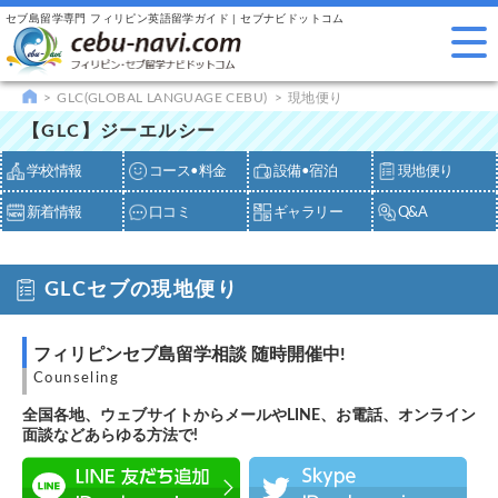
セブ島留学専門 フィリピン英語留学ガイド | セブナビドットコム
GLC(GLOBAL LANGUAGE CEBU)
現地便り
【GLC】ジーエルシー
学校情報
コース•料金
設備•宿泊
現地便り
新着情報
口コミ
ギャラリー
Q&A
GLCセブの現地便り
フィリピンセブ島留学相談 随時開催中!
Counseling
全国各地、ウェブサイトからメールやLINE、お電話、オンライン
面談などあらゆる方法で!