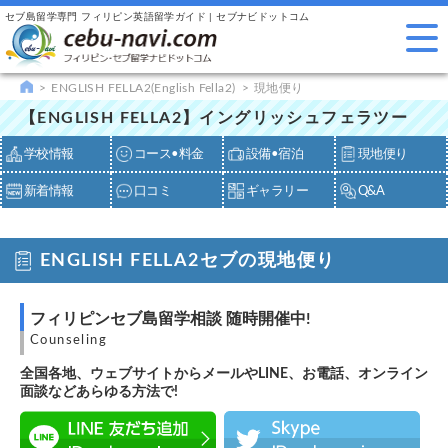
セブ島留学専門 フィリピン英語留学ガイド | セブナビドットコム
ENGLISH FELLA2(English Fella2)
現地便り
【ENGLISH FELLA2】イングリッシュフェラツー
学校情報
コース•料金
設備•宿泊
現地便り
新着情報
口コミ
ギャラリー
Q&A
ENGLISH FELLA2セブの現地便り
フィリピンセブ島留学相談 随時開催中!
Counseling
全国各地、ウェブサイトからメールやLINE、お電話、オンライン
面談などあらゆる方法で!