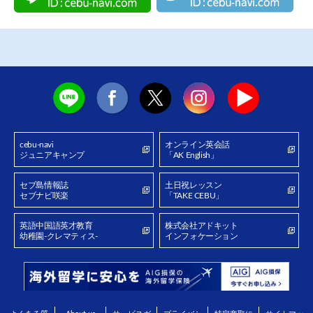
cebu-navi
オンライン英会話
ジュニアキャンプ
「AK English」
セブ島情報誌
土日祝レッスン
セブナビ咲楽
「TAKE CEBU」
英語中国語英才教育
株式会社アドキット
幼稚園-クレマティス-
インフォケーション