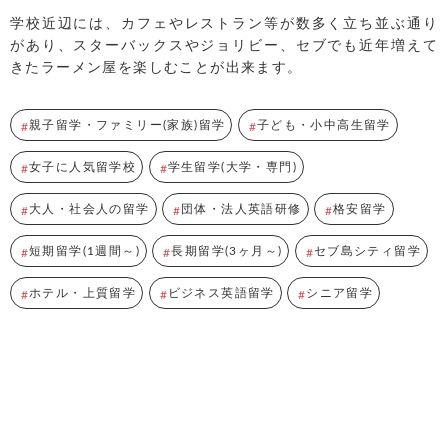
学校近辺には、カフェやレストラン等が数多く立ち並ぶ通り
があり、スターバックスやジョリビー、セブでも近年増えて
きたラーメン屋を楽しむことが出来ます。
親子留学・ファミリー(家族)留学
子ども・小中高生留学
女子に人気留学校
学生留学(大学・専門)
大人・社会人の留学
団体・法人英語研修
格安留学
短期留学(1週間～)
長期留学(3ヶ月～)
セブ島シティ留学
ホテル・上質留学
ビジネス英語留学
シニア留学