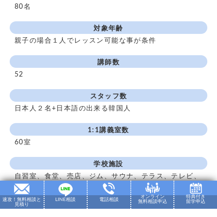
80名
対象年齢
親子の場合１人でレッスン可能な事が条件
講師数
52
スタッフ数
日本人２名+日本語の出来る韓国人
1:1講義室数
60室
学校施設
自習室、食堂、売店、ジム、サウナ、テラス、テレビ、
エアコン、冷蔵庫、
オンライン
特典付き
速攻！無料相談と
LINE相談
電話相談
無料相談申込
留学申込
見積り
政府認定