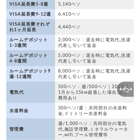
VISA延長費5-8週
5,140ペソ
VISA延長費9-12週
6,410ペソ
VISA延長費それぞ
4,440ペソ
れ1ヶ月延長
ルームデポジット
2,000ペソ : 退去時に電気代,洗濯
1-3週間
代差し引いて返金
ルームデポジット
5,000ペソ : 退去時に電気代,洗濯
4-8週間
代差し引いて返金
ルームデポジット9
8,000ペソ : 退去時に電気代,洗濯
週-12週間
代差し引いて返金
500ペソ : 週/500ペソ｜2020年
電気代
1月から15kw超過した場合,追加
費用あり
300ペソ/週 : 共同部分の水道料
水道料金
金,ドミトリー水道料金
週/1,000ペソ : 共同部分の電気
管理費
代,施設管理費,ミネラルウォータ
ー,wifi,プール管理費等