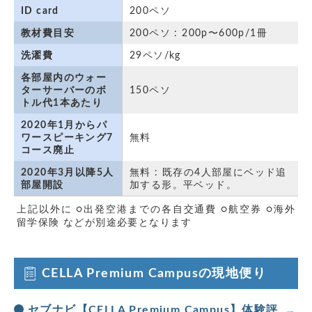
ID card
200ペソ
教材費目安
200ペソ : 200p〜600p/1冊
洗濯費
29ペソ/kg
各部屋内のウォー
ターサーバーのボ
150ペソ
トル代1本あたり
2020年1月からパ
ワースピーキング7
無料
コース廃止
2020年3月以降5人
無料 : 既存の4人部屋にベッド追
部屋開設
加する形。平ベッド。
上記以外に ○出発空港までの各自交通費 ○航空券 ○海外
留学保険 などが別途必要となります
CELLA Premium Campusの現地便り
セブナビ【CELLA Premium Campus】体験評