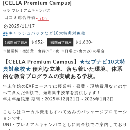
[CELLA Premium Campus]
セラ プレミアムキャンパス
口コミ総合評価
-
（0）
2025/11/17
キャッシュバックなど10大特典対象校
＄652~
＄1,630~
1週間留学費用
4週間留学費用
※授業料・宿泊費・食費(1日3食 ※日曜は2食のみ) の場合
【CELLA Premium Campus】
★セブナビ10大特
典対象校★
便利な立地、落ち着いた環境、体系
的な教育プログラムの実績ある学校。
年末年始のEXPコースでは授業料・寮費・現地費用などのす
べて含んだ金額で、短期集中授業を提供します！
年末年始限定 期間：2025年12月21日～2026年1月3日
こちらはローカル費用もすべて込みのパッケージプロモーシ
ョンです。
UNI・プレミアムキャンパスともに同金額でご案内しており