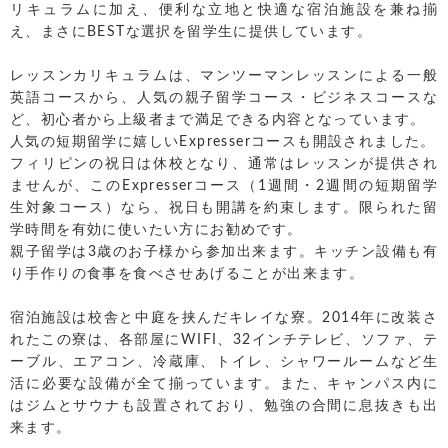
リキュラムに加え、便利な立地と快適な宿泊施設を兼ね揃
え、まさにBESTな選択を留学生に提供しています。
レッスンカリキュラムは、マンツーマンレッスンによる一般
英語コースから、人気の親子留学コース・ビジネスコースな
ど、初心者から上級者まで満足できる内容となっています。
人気の短期留学に嬉しいExpresserコースも開設されました。
フィリピンの祝日は休校となり、通常はレッスンが提供され
ませんが、このExpresserコース（1週間・2週間の短期留学
生対象コース）なら、祝日も開講を約束します。限られた留
学時間を有効に使いたい方にお勧めです。
親子留学は3歳のお子様から参加出来ます。キッチン設備も有
り手作りの食事を食べさせあげることが出来ます。
宿泊施設は校舎と中庭を挟んだキレイな寮。2014年に改装さ
れたこの寮は、各部屋にWIFI、32インチテレビ、ソファ、テ
ーブル、エアコン、冷蔵庫、トイレ、シャワールームなど生
活に必要な設備が全て揃っています。また、キャンパス内に
はジムとサウナも設置されており、勉強の合間に息抜きも出
来ます。