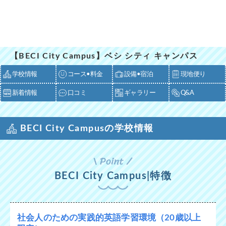
【BECI City Campus】ベシ シティ キャンパス
学校情報
コース•料金
設備•宿泊
現地便り
新着情報
口コミ
ギャラリー
Q&A
BECI City Campusの学校情報
BECI City Campus|特徴
社会人のための実践的英語学習環境（20歳以上