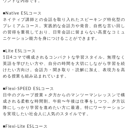
ウンドな内容です。
■Native ESLコース
ネイティブ講師との会話を取り入れたスピーキング特化型の
プレミアムコース。実践的な会話力や発音、自然な言い回し
の習得を重視しており、日常会話に留まらない高度なコミュ
ニケーション能力を身につけることができます。
■Lite ESLコース
1日4コマで構成されるコンパクトな学習スタイル。無理なく
英語を学びたい方や、自分の時間を大切にしながら学習を続
けたい方向け。会話力・聞き取り・読解に加え、表現力を高
める授業も組み込まれています。
■Flexi-SPEED ESLコース
日中のグループ授業＋夕方からのマンツーマンレッスンで構
成される柔軟な時間割。午前〜午後は仕事をしつつ、夕方以
降にしっかり学習を進めたい方に最適。特にワーケーション
を実現したい社会人に人気のスタイルです。
■Flexi-Lite ESLコース