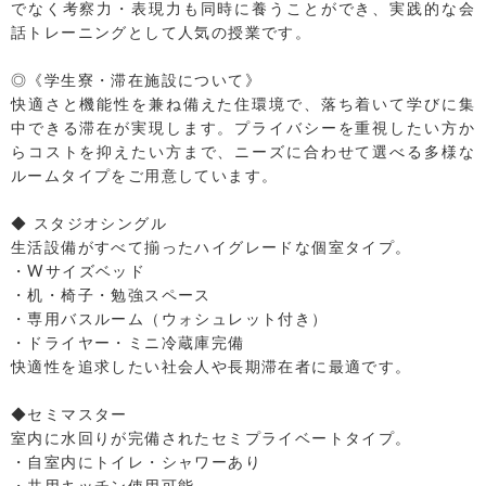
でなく考察力・表現力も同時に養うことができ、実践的な会
話トレーニングとして人気の授業です。
◎《学生寮・滞在施設について》
快適さと機能性を兼ね備えた住環境で、落ち着いて学びに集
中できる滞在が実現します。プライバシーを重視したい方か
らコストを抑えたい方まで、ニーズに合わせて選べる多様な
ルームタイプをご用意しています。
◆ スタジオシングル
生活設備がすべて揃ったハイグレードな個室タイプ。
・Wサイズベッド
・机・椅子・勉強スペース
・専用バスルーム（ウォシュレット付き）
・ドライヤー・ミニ冷蔵庫完備
快適性を追求したい社会人や長期滞在者に最適です。
◆セミマスター
室内に水回りが完備されたセミプライベートタイプ。
・自室内にトイレ・シャワーあり