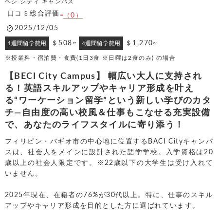
ベシ シティ キャンパス
口コミ総合評価
-
（0）
2025/12/05
＄508~
＄1,270~
1週間留学費用
4週間留学費用
※授業料・宿泊費・食費(1日3食 ※日曜は2食のみ) の場合
【BECI City Campus】 幅広い大人に支持され
る！英語スキルアップやキャリア形成を叶え
る“ワーケーション留学”という新しい学びのカタ
チ―自由度の高い校風＆仕事もこなせる充実設備
で、あなたのライフスタイルに寄り添う！
フィリピン・バギオ市の中心地に位置するBACI Cityキャンパ
スは、社会人をメインに設計された語学学校。入学資格は20
歳以上の社会人限定です。※22歳以下の大学生は受け入れて
いません。
2025年現在、在籍者の76%が30代以上。特に、仕事のスキル
アップやキャリア形成を目的とした方に選ばれています。