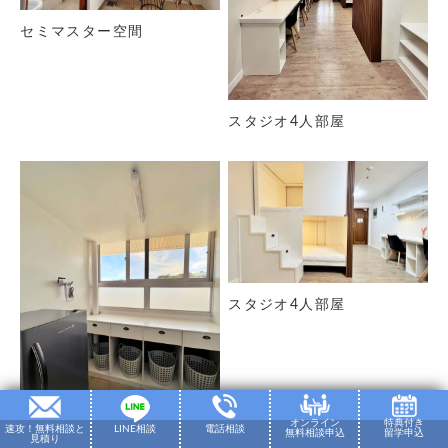
セミマスター空間
スタジオ4人部屋
スタジオ4人部屋
オンライン
特典付き
速攻！無料相談と
LINE相談
電話相談
無料相談申込
留学申込
見積り