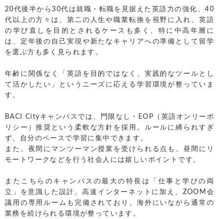
20代後半から30代は就職・転職を見据えた英語力の強化、40
代以上の方々は、第二の人生や職業転換を視野に入れ、英語
の学び直しを目的とされるケースも多く、特に中高年層に
は、定年後の自己実現や新たなキャリアへの準備として留学
を選ぶ方も多く見られます。
年齢に関係なく「英語を目的ではなく、実践的なツールとし
て活かしたい」というニーズに応える学習環境が整っていま
す。
BACI Cityキャンパスでは、門限なし・EOP（英語オンリーポ
リシー）推奨という柔軟な方針を採用。ルールに縛られすぎ
ず、自分のペースで学習に集中できます。
また、夜間にマンツーマン授業を受けられる点も、昼間にリ
モートワークなどを行う社会人には嬉しいポイントです。
またこちらのキャンパスの最大の特長は「仕事と学びの両
立」を意識した設計。高速インターネットに加え、ZOOM会
議用の専用ルームも完備されており、海外にいながら通常の
業務を続けられる環境が整っています。