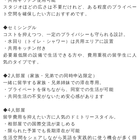
・共用キッチン使用可能
スタジオほどの広さは不要だけれど、ある程度のプライベー
ト空間を確保したい方におすすめです。
◆セミシングル
コストを抑えつつ、一定のプライバシーも守られる設計。
・水回り（トイレ・シャワー）は共用エリアに設置
・共用キッチン付き
必要最低限の設備で生活できる方や、費用重視の留学生に人
気のタイプです。
◆2人部屋（家族・兄弟での同時申込限定）
一緒に留学する家族・兄弟姉妹での滞在専用。
・プライベートを保ちながら、同室での生活が可能
・共同生活の不安がないため安心感があります
◆4人部屋
留学費用を抑えたい方に人気のドミトリースタイル。
・相部屋での国際交流が楽しめる
・限られた予算でも長期滞在が可能
生活空間をシェアしながら英語を実践的に使う機会が多く得