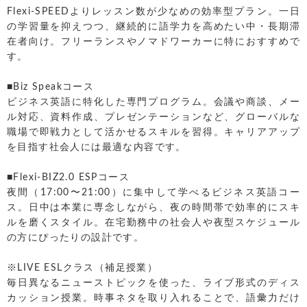
Flexi-SPEEDよりレッスン数が少なめの効率型プラン。一日
の学習量を抑えつつ、継続的に語学力を高めたい中・長期滞
在者向け。フリーランスやノマドワーカーに特におすすめで
す。
■Biz Speakコース
ビジネス英語に特化した専門プログラム。会議や商談、メー
ル対応、資料作成、プレゼンテーションなど、グローバルな
職場で即戦力として活かせるスキルを習得。キャリアアップ
を目指す社会人には最適な内容です。
■Flexi-BIZ2.0 ESPコース
夜間（17:00〜21:00）に集中して学べるビジネス英語コー
ス。日中は本業に専念しながら、夜の時間帯で効率的にスキ
ルを磨くスタイル。在宅勤務中の社会人や夜型スケジュール
の方にぴったりの設計です。
※LIVE ESLクラス（補足授業）
毎日異なるニューストピックを使った、ライブ形式のディス
カッション授業。時事ネタを取り入れることで、語彙力だけ