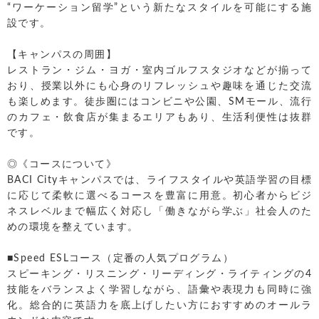
“ワーケーション留学”という新たなスタイルを可能にする施
設です。
【キャンパスの周囲】
レストラン・ジム・ヨガ・室内ゴルフスタジオなどが揃って
おり、授業以外にも心身のリフレッシュや趣味を通じた交流
も楽しめます。徒歩圏にはコンビニや公園、SMモール、流行
のカフェ・飲食店が集まるエリアもあり、生活利便性は抜群
です。
◎《コースについて》
BACI Cityキャンパスでは、ライフスタイルや英語学習の目標
に応じて柔軟に選べるコースを豊富に用意。初心者からビジ
ネスレベルまで幅広く対応し「働きながら学ぶ」社会人のた
めの環境を整えています。
■Speed ESLコース（定番の人気プログラム）
スピーキング・リスニング・リーディング・ライティングの4
技能をバランスよく学習しながら、語彙や表現力も同時に強
化。総合的に英語力を底上げしたい方におすすめのオールラ